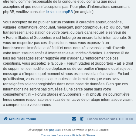
être tenu comme responsable de la conduite et du contenu que nous
acceptons et que nous n’acceptons pas. Pour plus d’informations concernant
phpBB, veuillez consulter
le site de phpBB
(en anglais).
Vous acceptez de ne publier aucun contenu à caractère abusif, obscène,
vulgaire, diffamatoire, choquant, menaçant, pornographique, etc. qui pourrait
transgresser la législation de votre pays, du pays dans lequel le serveur de
« Forum Stades et Supporters » est hébergé ou encore la loi internationale. Si
vous ne respectez pas ces dispositions, vous vous exposez à un
bannissement immédiat et définitif et nous nous réservons le droit d’avertir
votre fournisseur d’accès à internet et les autorités officielles. L’adresse IP de
tous les messages est enregistrée afin d’aider au renforcement de ces
conditions. Vous acceptez le fait que « Forum Stades et Supporters » ait le droit
de supprimer, de modifier, de déplacer ou de verrouiller n’importe quel sujet et
message à n’importe quel moment si nous estimons cela nécessaire. En tant
qu’utilisateur, vous acceptez que toutes les informations que vous avez
renseignées soient enregistrées dans notre base de données. Bien que ces
informations ne seront pas diffusées à une tierce partie sans votre
consentement, ni « Forum Stades et Supporters », ni phpBB, ne pourront être
tenus comme responsables en cas de tentative de piratage informatique visant
à compromettre vos données.
Accueil du forum
Fuseau horaire sur
UTC+01:00
Développé par
phpBB
® Forum Software © phpBB Limited
Traduction française officielle
©
Qiaeru