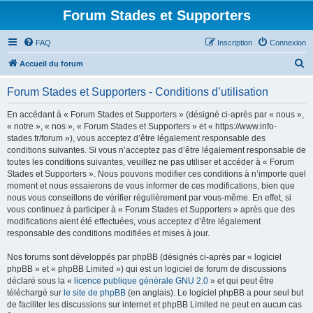
Forum Stades et Supporters
FAQ
Inscription
Connexion
R
Accueil du forum
e
Forum Stades et Supporters - Conditions d’utilisation
c
h
En accédant à « Forum Stades et Supporters » (désigné ci-après par « nous »,
« notre », « nos », « Forum Stades et Supporters » et « https://www.info-
e
stades.fr/forum »), vous acceptez d’être légalement responsable des
r
conditions suivantes. Si vous n’acceptez pas d’être légalement responsable de
toutes les conditions suivantes, veuillez ne pas utiliser et accéder à « Forum
c
Stades et Supporters ». Nous pouvons modifier ces conditions à n’importe quel
h
moment et nous essaierons de vous informer de ces modifications, bien que
nous vous conseillons de vérifier régulièrement par vous-même. En effet, si
e
vous continuez à participer à « Forum Stades et Supporters » après que des
r
modifications aient été effectuées, vous acceptez d’être légalement
responsable des conditions modifiées et mises à jour.
Nos forums sont développés par phpBB (désignés ci-après par « logiciel
phpBB » et « phpBB Limited ») qui est un logiciel de forum de discussions
déclaré sous la «
licence publique générale GNU 2.0
» et qui peut être
téléchargé sur
le site de phpBB
(en anglais). Le logiciel phpBB a pour seul but
de faciliter les discussions sur internet et phpBB Limited ne peut en aucun cas