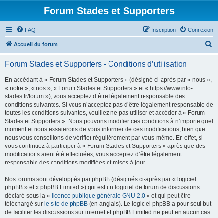
Forum Stades et Supporters
FAQ
Inscription
Connexion
R
Accueil du forum
e
Forum Stades et Supporters - Conditions d’utilisation
c
h
En accédant à « Forum Stades et Supporters » (désigné ci-après par « nous »,
« notre », « nos », « Forum Stades et Supporters » et « https://www.info-
e
stades.fr/forum »), vous acceptez d’être légalement responsable des
r
conditions suivantes. Si vous n’acceptez pas d’être légalement responsable de
toutes les conditions suivantes, veuillez ne pas utiliser et accéder à « Forum
c
Stades et Supporters ». Nous pouvons modifier ces conditions à n’importe quel
h
moment et nous essaierons de vous informer de ces modifications, bien que
nous vous conseillons de vérifier régulièrement par vous-même. En effet, si
e
vous continuez à participer à « Forum Stades et Supporters » après que des
r
modifications aient été effectuées, vous acceptez d’être légalement
responsable des conditions modifiées et mises à jour.
Nos forums sont développés par phpBB (désignés ci-après par « logiciel
phpBB » et « phpBB Limited ») qui est un logiciel de forum de discussions
déclaré sous la «
licence publique générale GNU 2.0
» et qui peut être
téléchargé sur
le site de phpBB
(en anglais). Le logiciel phpBB a pour seul but
de faciliter les discussions sur internet et phpBB Limited ne peut en aucun cas