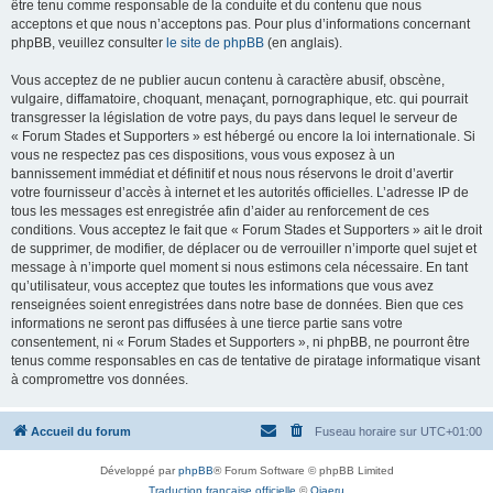
être tenu comme responsable de la conduite et du contenu que nous
acceptons et que nous n’acceptons pas. Pour plus d’informations concernant
phpBB, veuillez consulter
le site de phpBB
(en anglais).
Vous acceptez de ne publier aucun contenu à caractère abusif, obscène,
vulgaire, diffamatoire, choquant, menaçant, pornographique, etc. qui pourrait
transgresser la législation de votre pays, du pays dans lequel le serveur de
« Forum Stades et Supporters » est hébergé ou encore la loi internationale. Si
vous ne respectez pas ces dispositions, vous vous exposez à un
bannissement immédiat et définitif et nous nous réservons le droit d’avertir
votre fournisseur d’accès à internet et les autorités officielles. L’adresse IP de
tous les messages est enregistrée afin d’aider au renforcement de ces
conditions. Vous acceptez le fait que « Forum Stades et Supporters » ait le droit
de supprimer, de modifier, de déplacer ou de verrouiller n’importe quel sujet et
message à n’importe quel moment si nous estimons cela nécessaire. En tant
qu’utilisateur, vous acceptez que toutes les informations que vous avez
renseignées soient enregistrées dans notre base de données. Bien que ces
informations ne seront pas diffusées à une tierce partie sans votre
consentement, ni « Forum Stades et Supporters », ni phpBB, ne pourront être
tenus comme responsables en cas de tentative de piratage informatique visant
à compromettre vos données.
Accueil du forum
Fuseau horaire sur
UTC+01:00
Développé par
phpBB
® Forum Software © phpBB Limited
Traduction française officielle
©
Qiaeru