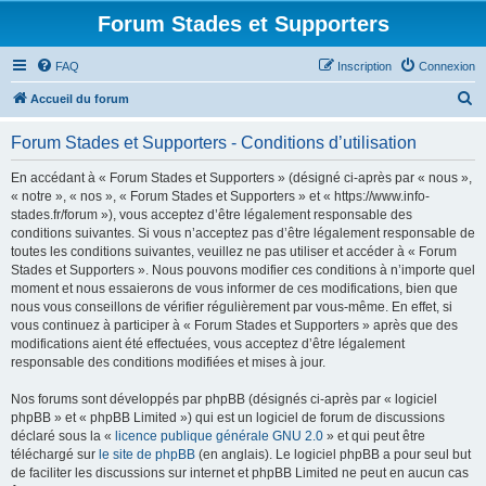
Forum Stades et Supporters
FAQ
Inscription
Connexion
R
Accueil du forum
e
Forum Stades et Supporters - Conditions d’utilisation
c
h
En accédant à « Forum Stades et Supporters » (désigné ci-après par « nous »,
« notre », « nos », « Forum Stades et Supporters » et « https://www.info-
e
stades.fr/forum »), vous acceptez d’être légalement responsable des
r
conditions suivantes. Si vous n’acceptez pas d’être légalement responsable de
toutes les conditions suivantes, veuillez ne pas utiliser et accéder à « Forum
c
Stades et Supporters ». Nous pouvons modifier ces conditions à n’importe quel
h
moment et nous essaierons de vous informer de ces modifications, bien que
nous vous conseillons de vérifier régulièrement par vous-même. En effet, si
e
vous continuez à participer à « Forum Stades et Supporters » après que des
r
modifications aient été effectuées, vous acceptez d’être légalement
responsable des conditions modifiées et mises à jour.
Nos forums sont développés par phpBB (désignés ci-après par « logiciel
phpBB » et « phpBB Limited ») qui est un logiciel de forum de discussions
déclaré sous la «
licence publique générale GNU 2.0
» et qui peut être
téléchargé sur
le site de phpBB
(en anglais). Le logiciel phpBB a pour seul but
de faciliter les discussions sur internet et phpBB Limited ne peut en aucun cas