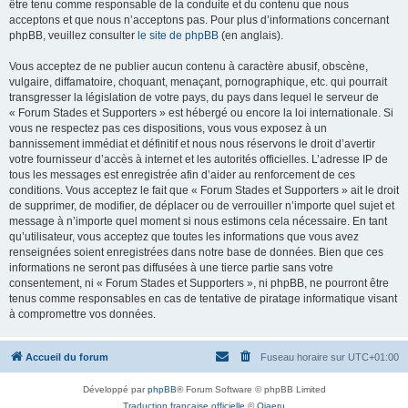
être tenu comme responsable de la conduite et du contenu que nous
acceptons et que nous n’acceptons pas. Pour plus d’informations concernant
phpBB, veuillez consulter
le site de phpBB
(en anglais).
Vous acceptez de ne publier aucun contenu à caractère abusif, obscène,
vulgaire, diffamatoire, choquant, menaçant, pornographique, etc. qui pourrait
transgresser la législation de votre pays, du pays dans lequel le serveur de
« Forum Stades et Supporters » est hébergé ou encore la loi internationale. Si
vous ne respectez pas ces dispositions, vous vous exposez à un
bannissement immédiat et définitif et nous nous réservons le droit d’avertir
votre fournisseur d’accès à internet et les autorités officielles. L’adresse IP de
tous les messages est enregistrée afin d’aider au renforcement de ces
conditions. Vous acceptez le fait que « Forum Stades et Supporters » ait le droit
de supprimer, de modifier, de déplacer ou de verrouiller n’importe quel sujet et
message à n’importe quel moment si nous estimons cela nécessaire. En tant
qu’utilisateur, vous acceptez que toutes les informations que vous avez
renseignées soient enregistrées dans notre base de données. Bien que ces
informations ne seront pas diffusées à une tierce partie sans votre
consentement, ni « Forum Stades et Supporters », ni phpBB, ne pourront être
tenus comme responsables en cas de tentative de piratage informatique visant
à compromettre vos données.
Accueil du forum
Fuseau horaire sur
UTC+01:00
Développé par
phpBB
® Forum Software © phpBB Limited
Traduction française officielle
©
Qiaeru