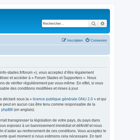
Rechercher
Recherche avancé
Inscription
Connexion
info-stades.fr/forum »), vous acceptez d’être légalement
tiliser et accéder à « Forum Stades et Supporters ». Nous
s de vérifier régulièrement par vous-même. En effet, si vous
sable des conditions modifiées et mises à jour.
ns déclaré sous la «
licence publique générale GNU 2.0
» et qui
ed ne peut en aucun cas être tenu comme responsable de la
de phpBB
(en anglais).
ait transgresser la législation de votre pays, du pays dans
vous exposez à un bannissement immédiat et définitif et nous
 afin d’aider au renforcement de ces conditions. Vous acceptez le
importe quel moment si nous estimons cela nécessaire. En tant