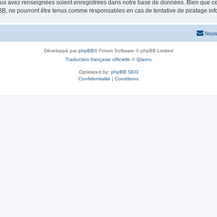
vous avez renseignées soient enregistrées dans notre base de données. Bien que ces
BB, ne pourront être tenus comme responsables en cas de tentative de piratage in
Nous
Développé par
phpBB
® Forum Software © phpBB Limited
Traduction française officielle
©
Qiaeru
Optimized by:
phpBB SEO
Confidentialité
|
Conditions