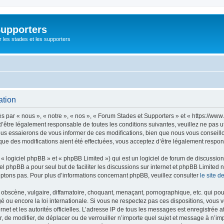
Supporters
r les stades et les supporters
ation
par « nous », « notre », « nos », « Forum Stades et Supporters » et « https://www.
’être légalement responsable de toutes les conditions suivantes, veuillez ne pas u
us essaierons de vous informer de ces modifications, bien que nous vous conseillon
que des modifications aient été effectuées, vous acceptez d’être légalement respon
 logiciel phpBB » et « phpBB Limited ») qui est un logiciel de forum de discussio
iel phpBB a pour seul but de faciliter les discussions sur internet et phpBB Limit
ptons pas. Pour plus d’informations concernant phpBB, veuillez consulter
le site 
obscène, vulgaire, diffamatoire, choquant, menaçant, pornographique, etc. qui pourr
é ou encore la loi internationale. Si vous ne respectez pas ces dispositions, vous 
ernet et les autorités officielles. L’adresse IP de tous les messages est enregistrée
er, de modifier, de déplacer ou de verrouiller n’importe quel sujet et message à n’