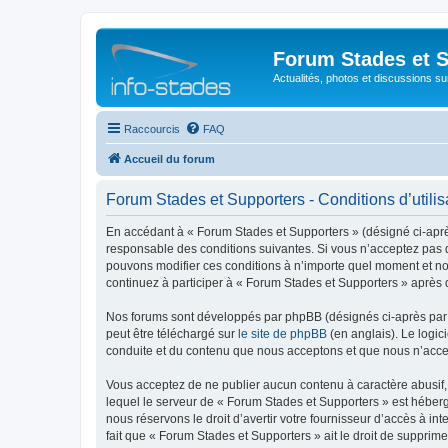
Forum Stades et 
Actualités, photos et discussions su
Raccourcis
FAQ
Accueil du forum
Forum Stades et Supporters - Conditions d’utilis
En accédant à « Forum Stades et Supporters » (désigné ci-après 
responsable des conditions suivantes. Si vous n’acceptez pas d
pouvons modifier ces conditions à n’importe quel moment et no
continuez à participer à « Forum Stades et Supporters » après 
Nos forums sont développés par phpBB (désignés ci-après par «
peut être téléchargé sur
le site de phpBB
(en anglais). Le logic
conduite et du contenu que nous acceptons et que nous n’acce
Vous acceptez de ne publier aucun contenu à caractère abusif, 
lequel le serveur de « Forum Stades et Supporters » est héberg
nous réservons le droit d’avertir votre fournisseur d’accès à int
fait que « Forum Stades et Supporters » ait le droit de supprim