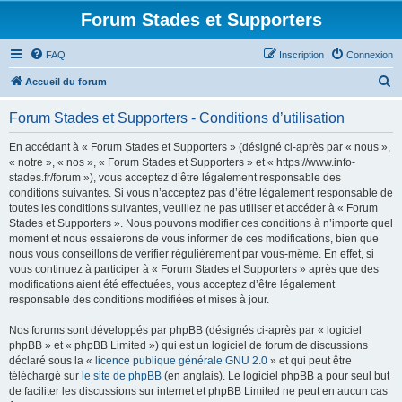
Forum Stades et Supporters
FAQ
Inscription
Connexion
R
Accueil du forum
e
Forum Stades et Supporters - Conditions d’utilisation
c
h
En accédant à « Forum Stades et Supporters » (désigné ci-après par « nous »,
« notre », « nos », « Forum Stades et Supporters » et « https://www.info-
e
stades.fr/forum »), vous acceptez d’être légalement responsable des
r
conditions suivantes. Si vous n’acceptez pas d’être légalement responsable de
toutes les conditions suivantes, veuillez ne pas utiliser et accéder à « Forum
c
Stades et Supporters ». Nous pouvons modifier ces conditions à n’importe quel
h
moment et nous essaierons de vous informer de ces modifications, bien que
nous vous conseillons de vérifier régulièrement par vous-même. En effet, si
e
vous continuez à participer à « Forum Stades et Supporters » après que des
r
modifications aient été effectuées, vous acceptez d’être légalement
responsable des conditions modifiées et mises à jour.
Nos forums sont développés par phpBB (désignés ci-après par « logiciel
phpBB » et « phpBB Limited ») qui est un logiciel de forum de discussions
déclaré sous la «
licence publique générale GNU 2.0
» et qui peut être
téléchargé sur
le site de phpBB
(en anglais). Le logiciel phpBB a pour seul but
de faciliter les discussions sur internet et phpBB Limited ne peut en aucun cas