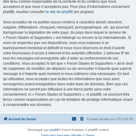
être tenu comme responsable de la conduite et du contenu que nous
acceptons et que nous n’acceptons pas. Pour plus d’informations concernant
phpBB, veuillez consulter
le site de phpBB
(en anglais).
Vous acceptez de ne publier aucun contenu à caractère abusif, obscène,
vulgaire, diffamatoire, choquant, menaçant, pornographique, etc. qui pourrait
transgresser la législation de votre pays, du pays dans lequel le serveur de
« Forum Stades et Supporters » est hébergé ou encore la loi internationale. Si
vous ne respectez pas ces dispositions, vous vous exposez à un
bannissement immédiat et définitif et nous nous réservons le droit d’avertir
votre fournisseur d’accès à internet et les autorités officielles. L’adresse IP de
tous les messages est enregistrée afin d’aider au renforcement de ces
conditions. Vous acceptez le fait que « Forum Stades et Supporters » ait le droit
de supprimer, de modifier, de déplacer ou de verrouiller n’importe quel sujet et
message à n’importe quel moment si nous estimons cela nécessaire. En tant
qu’utilisateur, vous acceptez que toutes les informations que vous avez
renseignées soient enregistrées dans notre base de données. Bien que ces
informations ne seront pas diffusées à une tierce partie sans votre
consentement, ni « Forum Stades et Supporters », ni phpBB, ne pourront être
tenus comme responsables en cas de tentative de piratage informatique visant
à compromettre vos données.
Accueil du forum
Fuseau horaire sur
UTC+01:00
Développé par
phpBB
® Forum Software © phpBB Limited
Traduction française officielle
©
Qiaeru