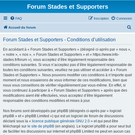
Forum Stades et Supporters
FAQ
Inscription
Connexion
R
Accueil du forum
e
Forum Stades et Supporters - Conditions d’utilisation
c
h
En accédant à « Forum Stades et Supporters » (désigné ci-après par « nous »,
« notre », « nos », « Forum Stades et Supporters » et « https://www.info-
e
stades.fr/forum »), vous acceptez d’être légalement responsable des
r
conditions suivantes. Si vous n’acceptez pas d’être légalement responsable de
toutes les conditions suivantes, veuillez ne pas utiliser et accéder à « Forum
c
Stades et Supporters ». Nous pouvons modifier ces conditions à n’importe quel
h
moment et nous essaierons de vous informer de ces modifications, bien que
nous vous conseillons de vérifier régulièrement par vous-même. En effet, si
e
vous continuez à participer à « Forum Stades et Supporters » après que des
r
modifications aient été effectuées, vous acceptez d’être légalement
responsable des conditions modifiées et mises à jour.
Nos forums sont développés par phpBB (désignés ci-après par « logiciel
phpBB » et « phpBB Limited ») qui est un logiciel de forum de discussions
déclaré sous la «
licence publique générale GNU 2.0
» et qui peut être
téléchargé sur
le site de phpBB
(en anglais). Le logiciel phpBB a pour seul but
de faciliter les discussions sur internet et phpBB Limited ne peut en aucun cas