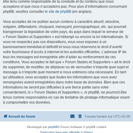
être tenu comme responsable de la conduite et du contenu que nous
acceptons et que nous n’acceptons pas. Pour plus d’informations concernant
phpBB, veuillez consulter
le site de phpBB
(en anglais).
Vous acceptez de ne publier aucun contenu à caractère abusif, obscène,
vulgaire, diffamatoire, choquant, menaçant, pornographique, etc. qui pourrait
transgresser la législation de votre pays, du pays dans lequel le serveur de
« Forum Stades et Supporters » est hébergé ou encore la loi internationale. Si
vous ne respectez pas ces dispositions, vous vous exposez à un
bannissement immédiat et définitif et nous nous réservons le droit d’avertir
votre fournisseur d’accès à internet et les autorités officielles. L’adresse IP de
tous les messages est enregistrée afin d’aider au renforcement de ces
conditions. Vous acceptez le fait que « Forum Stades et Supporters » ait le droit
de supprimer, de modifier, de déplacer ou de verrouiller n’importe quel sujet et
message à n’importe quel moment si nous estimons cela nécessaire. En tant
qu’utilisateur, vous acceptez que toutes les informations que vous avez
renseignées soient enregistrées dans notre base de données. Bien que ces
informations ne seront pas diffusées à une tierce partie sans votre
consentement, ni « Forum Stades et Supporters », ni phpBB, ne pourront être
tenus comme responsables en cas de tentative de piratage informatique visant
à compromettre vos données.
Accueil du forum
Fuseau horaire sur
UTC+01:00
Développé par
phpBB
® Forum Software © phpBB Limited
Traduction française officielle
©
Qiaeru