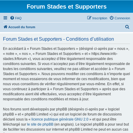
Forum Stades et Supporters
FAQ
Inscription
Connexion
R
Accueil du forum
e
Forum Stades et Supporters - Conditions d’utilisation
c
h
En accédant à « Forum Stades et Supporters » (désigné ci-après par « nous »,
« notre », « nos », « Forum Stades et Supporters » et « https://www.info-
e
stades.fr/forum »), vous acceptez d’être légalement responsable des
r
conditions suivantes. Si vous n’acceptez pas d’être légalement responsable de
toutes les conditions suivantes, veuillez ne pas utiliser et accéder à « Forum
c
Stades et Supporters ». Nous pouvons modifier ces conditions à n’importe quel
h
moment et nous essaierons de vous informer de ces modifications, bien que
nous vous conseillons de vérifier régulièrement par vous-même. En effet, si
e
vous continuez à participer à « Forum Stades et Supporters » après que des
r
modifications aient été effectuées, vous acceptez d’être légalement
responsable des conditions modifiées et mises à jour.
Nos forums sont développés par phpBB (désignés ci-après par « logiciel
phpBB » et « phpBB Limited ») qui est un logiciel de forum de discussions
déclaré sous la «
licence publique générale GNU 2.0
» et qui peut être
téléchargé sur
le site de phpBB
(en anglais). Le logiciel phpBB a pour seul but
de faciliter les discussions sur internet et phpBB Limited ne peut en aucun cas