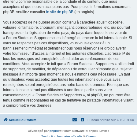
être tenu comme responsable de la conduite et du contenu que nous
acceptons et que nous n’acceptons pas. Pour plus d’informations concernant
phpBB, veuillez consulter
le site de phpBB
(en anglais).
Vous acceptez de ne publier aucun contenu à caractère abusif, obscène,
vulgaire, diffamatoire, choquant, menaçant, pornographique, etc. qui pourrait
transgresser la législation de votre pays, du pays dans lequel le serveur de
« Forum Stades et Supporters » est hébergé ou encore la loi internationale. Si
vous ne respectez pas ces dispositions, vous vous exposez à un
bannissement immédiat et définitif et nous nous réservons le droit d’avertir
votre fournisseur d’accès à internet et les autorités officielles. L’adresse IP de
tous les messages est enregistrée afin d’aider au renforcement de ces
conditions. Vous acceptez le fait que « Forum Stades et Supporters » ait le droit
de supprimer, de modifier, de déplacer ou de verrouiller n’importe quel sujet et
message à n’importe quel moment si nous estimons cela nécessaire. En tant
qu’utilisateur, vous acceptez que toutes les informations que vous avez
renseignées soient enregistrées dans notre base de données. Bien que ces
informations ne seront pas diffusées à une tierce partie sans votre
consentement, ni « Forum Stades et Supporters », ni phpBB, ne pourront être
tenus comme responsables en cas de tentative de piratage informatique visant
à compromettre vos données.
Accueil du forum
Fuseau horaire sur
UTC+01:00
Développé par
phpBB
® Forum Software © phpBB Limited
Traduction française officielle
©
Qiaeru