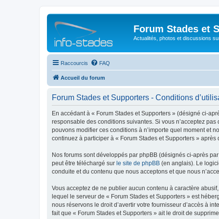
Forum Stades et 
Actualités, photos et discussions su
Raccourcis
FAQ
Accueil du forum
Forum Stades et Supporters - Conditions d’utilis
En accédant à « Forum Stades et Supporters » (désigné ci-après 
responsable des conditions suivantes. Si vous n’acceptez pas d
pouvons modifier ces conditions à n’importe quel moment et no
continuez à participer à « Forum Stades et Supporters » après 
Nos forums sont développés par phpBB (désignés ci-après par «
peut être téléchargé sur
le site de phpBB
(en anglais). Le logic
conduite et du contenu que nous acceptons et que nous n’acce
Vous acceptez de ne publier aucun contenu à caractère abusif, 
lequel le serveur de « Forum Stades et Supporters » est héberg
nous réservons le droit d’avertir votre fournisseur d’accès à int
fait que « Forum Stades et Supporters » ait le droit de supprim