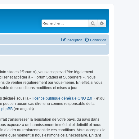
Rechercher
Recherche avancé
Inscription
Connexion
info-stades.fr/forum »), vous acceptez d’être légalement
tiliser et accéder à « Forum Stades et Supporters ». Nous
s de vérifier régulièrement par vous-même. En effet, si vous
sable des conditions modifiées et mises à jour.
ns déclaré sous la «
licence publique générale GNU 2.0
» et qui
ed ne peut en aucun cas être tenu comme responsable de la
de phpBB
(en anglais).
ait transgresser la législation de votre pays, du pays dans
vous exposez à un bannissement immédiat et définitif et nous
 afin d’aider au renforcement de ces conditions. Vous acceptez le
importe quel moment si nous estimons cela nécessaire. En tant