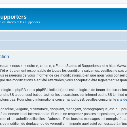
Supporters
r les stades et les supporters
ation
par « nous », « notre », « nos », « Forum Stades et Supporters » et « https://www.
’être légalement responsable de toutes les conditions suivantes, veuillez ne pas u
us essaierons de vous informer de ces modifications, bien que nous vous conseillon
que des modifications aient été effectuées, vous acceptez d’être légalement respon
 logiciel phpBB » et « phpBB Limited ») qui est un logiciel de forum de discussio
iel phpBB a pour seul but de faciliter les discussions sur internet et phpBB Limit
ptons pas. Pour plus d’informations concernant phpBB, veuillez consulter
le site 
obscène, vulgaire, diffamatoire, choquant, menaçant, pornographique, etc. qui pourr
é ou encore la loi internationale. Si vous ne respectez pas ces dispositions, vous 
ernet et les autorités officielles. L’adresse IP de tous les messages est enregistrée
er, de modifier, de déplacer ou de verrouiller n’importe quel sujet et message à n’