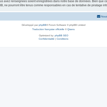
vous avez renseignées soient enregistrées dans notre base de données. Bien que ces
BB, ne pourront être tenus comme responsables en cas de tentative de piratage in
Nous
Développé par
phpBB
® Forum Software © phpBB Limited
Traduction française officielle
©
Qiaeru
Optimized by:
phpBB SEO
Confidentialité
|
Conditions