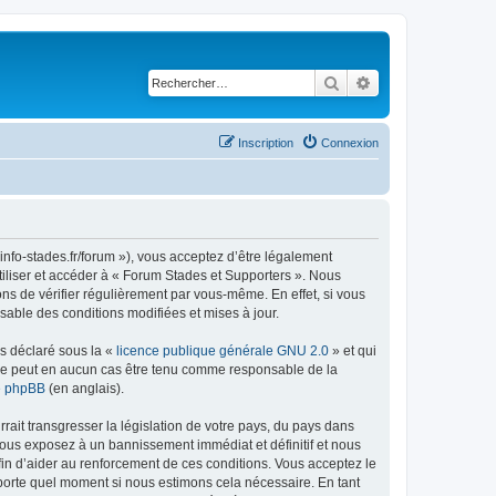
Rechercher
Recherche avancé
Inscription
Connexion
info-stades.fr/forum »), vous acceptez d’être légalement
tiliser et accéder à « Forum Stades et Supporters ». Nous
s de vérifier régulièrement par vous-même. En effet, si vous
sable des conditions modifiées et mises à jour.
ns déclaré sous la «
licence publique générale GNU 2.0
» et qui
ed ne peut en aucun cas être tenu comme responsable de la
de phpBB
(en anglais).
ait transgresser la législation de votre pays, du pays dans
vous exposez à un bannissement immédiat et définitif et nous
 afin d’aider au renforcement de ces conditions. Vous acceptez le
importe quel moment si nous estimons cela nécessaire. En tant