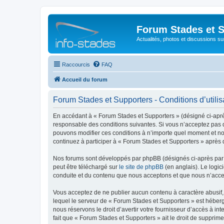
Forum Stades et 
Actualités, photos et discussions su
Raccourcis
FAQ
Accueil du forum
Forum Stades et Supporters - Conditions d’utilis
En accédant à « Forum Stades et Supporters » (désigné ci-après 
responsable des conditions suivantes. Si vous n’acceptez pas d
pouvons modifier ces conditions à n’importe quel moment et no
continuez à participer à « Forum Stades et Supporters » après 
Nos forums sont développés par phpBB (désignés ci-après par «
peut être téléchargé sur
le site de phpBB
(en anglais). Le logic
conduite et du contenu que nous acceptons et que nous n’acce
Vous acceptez de ne publier aucun contenu à caractère abusif, 
lequel le serveur de « Forum Stades et Supporters » est héberg
nous réservons le droit d’avertir votre fournisseur d’accès à int
fait que « Forum Stades et Supporters » ait le droit de supprim