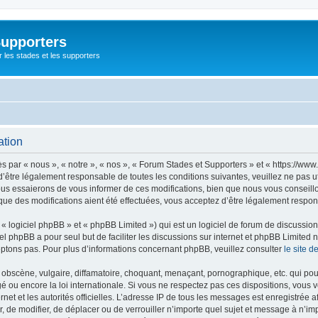
Supporters
r les stades et les supporters
ation
par « nous », « notre », « nos », « Forum Stades et Supporters » et « https://www.
’être légalement responsable de toutes les conditions suivantes, veuillez ne pas u
us essaierons de vous informer de ces modifications, bien que nous vous conseillon
que des modifications aient été effectuées, vous acceptez d’être légalement respon
 logiciel phpBB » et « phpBB Limited ») qui est un logiciel de forum de discussio
iel phpBB a pour seul but de faciliter les discussions sur internet et phpBB Limit
ptons pas. Pour plus d’informations concernant phpBB, veuillez consulter
le site 
obscène, vulgaire, diffamatoire, choquant, menaçant, pornographique, etc. qui pourr
é ou encore la loi internationale. Si vous ne respectez pas ces dispositions, vous 
ernet et les autorités officielles. L’adresse IP de tous les messages est enregistrée
er, de modifier, de déplacer ou de verrouiller n’importe quel sujet et message à n’