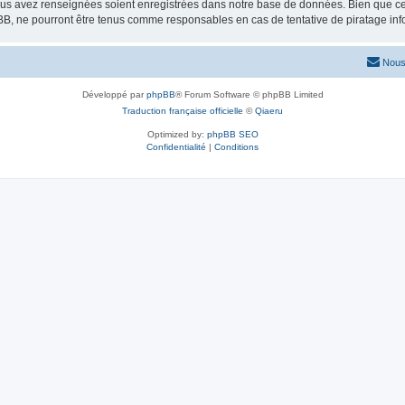
vous avez renseignées soient enregistrées dans notre base de données. Bien que ces
BB, ne pourront être tenus comme responsables en cas de tentative de piratage in
Nous
Développé par
phpBB
® Forum Software © phpBB Limited
Traduction française officielle
©
Qiaeru
Optimized by:
phpBB SEO
Confidentialité
|
Conditions