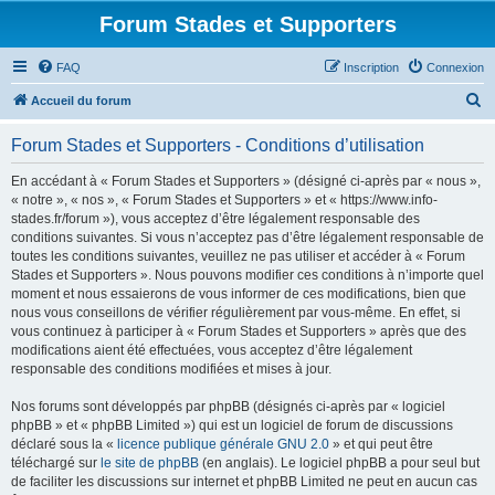
Forum Stades et Supporters
FAQ
Inscription
Connexion
R
Accueil du forum
e
Forum Stades et Supporters - Conditions d’utilisation
c
h
En accédant à « Forum Stades et Supporters » (désigné ci-après par « nous »,
« notre », « nos », « Forum Stades et Supporters » et « https://www.info-
e
stades.fr/forum »), vous acceptez d’être légalement responsable des
r
conditions suivantes. Si vous n’acceptez pas d’être légalement responsable de
toutes les conditions suivantes, veuillez ne pas utiliser et accéder à « Forum
c
Stades et Supporters ». Nous pouvons modifier ces conditions à n’importe quel
h
moment et nous essaierons de vous informer de ces modifications, bien que
nous vous conseillons de vérifier régulièrement par vous-même. En effet, si
e
vous continuez à participer à « Forum Stades et Supporters » après que des
r
modifications aient été effectuées, vous acceptez d’être légalement
responsable des conditions modifiées et mises à jour.
Nos forums sont développés par phpBB (désignés ci-après par « logiciel
phpBB » et « phpBB Limited ») qui est un logiciel de forum de discussions
déclaré sous la «
licence publique générale GNU 2.0
» et qui peut être
téléchargé sur
le site de phpBB
(en anglais). Le logiciel phpBB a pour seul but
de faciliter les discussions sur internet et phpBB Limited ne peut en aucun cas