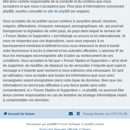
être tenu comme responsable de la conduite et du contenu que nous
acceptons et que nous n’acceptons pas. Pour plus d’informations concernant
phpBB, veuillez consulter
le site de phpBB
(en anglais).
Vous acceptez de ne publier aucun contenu à caractère abusif, obscène,
vulgaire, diffamatoire, choquant, menaçant, pornographique, etc. qui pourrait
transgresser la législation de votre pays, du pays dans lequel le serveur de
« Forum Stades et Supporters » est hébergé ou encore la loi internationale. Si
vous ne respectez pas ces dispositions, vous vous exposez à un
bannissement immédiat et définitif et nous nous réservons le droit d’avertir
votre fournisseur d’accès à internet et les autorités officielles. L’adresse IP de
tous les messages est enregistrée afin d’aider au renforcement de ces
conditions. Vous acceptez le fait que « Forum Stades et Supporters » ait le droit
de supprimer, de modifier, de déplacer ou de verrouiller n’importe quel sujet et
message à n’importe quel moment si nous estimons cela nécessaire. En tant
qu’utilisateur, vous acceptez que toutes les informations que vous avez
renseignées soient enregistrées dans notre base de données. Bien que ces
informations ne seront pas diffusées à une tierce partie sans votre
consentement, ni « Forum Stades et Supporters », ni phpBB, ne pourront être
tenus comme responsables en cas de tentative de piratage informatique visant
à compromettre vos données.
Accueil du forum
Fuseau horaire sur
UTC+01:00
Développé par
phpBB
® Forum Software © phpBB Limited
Traduction française officielle
©
Qiaeru