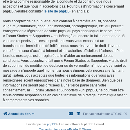
être tenu comme responsable de la conduite et du contenu que nous
acceptons et que nous n’acceptons pas. Pour plus d’informations concernant
phpBB, veuillez consulter
le site de phpBB
(en anglais).
Vous acceptez de ne publier aucun contenu à caractère abusif, obscène,
vulgaire, diffamatoire, choquant, menaçant, pornographique, etc. qui pourrait
transgresser la législation de votre pays, du pays dans lequel le serveur de
« Forum Stades et Supporters » est hébergé ou encore la loi internationale. Si
vous ne respectez pas ces dispositions, vous vous exposez à un
bannissement immédiat et définitif et nous nous réservons le droit d’avertir
votre fournisseur d’accès à internet et les autorités officielles. L’adresse IP de
tous les messages est enregistrée afin d’aider au renforcement de ces
conditions. Vous acceptez le fait que « Forum Stades et Supporters » ait le droit
de supprimer, de modifier, de déplacer ou de verrouiller n’importe quel sujet et
message à n’importe quel moment si nous estimons cela nécessaire. En tant
qu’utilisateur, vous acceptez que toutes les informations que vous avez
renseignées soient enregistrées dans notre base de données. Bien que ces
informations ne seront pas diffusées à une tierce partie sans votre
consentement, ni « Forum Stades et Supporters », ni phpBB, ne pourront être
tenus comme responsables en cas de tentative de piratage informatique visant
à compromettre vos données.
Accueil du forum
Fuseau horaire sur
UTC+01:00
Développé par
phpBB
® Forum Software © phpBB Limited
Traduction française officielle
©
Qiaeru