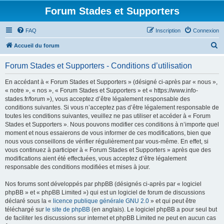
Forum Stades et Supporters
FAQ
Inscription
Connexion
R
Accueil du forum
e
Forum Stades et Supporters - Conditions d’utilisation
c
h
En accédant à « Forum Stades et Supporters » (désigné ci-après par « nous »,
« notre », « nos », « Forum Stades et Supporters » et « https://www.info-
e
stades.fr/forum »), vous acceptez d’être légalement responsable des
r
conditions suivantes. Si vous n’acceptez pas d’être légalement responsable de
toutes les conditions suivantes, veuillez ne pas utiliser et accéder à « Forum
c
Stades et Supporters ». Nous pouvons modifier ces conditions à n’importe quel
h
moment et nous essaierons de vous informer de ces modifications, bien que
nous vous conseillons de vérifier régulièrement par vous-même. En effet, si
e
vous continuez à participer à « Forum Stades et Supporters » après que des
r
modifications aient été effectuées, vous acceptez d’être légalement
responsable des conditions modifiées et mises à jour.
Nos forums sont développés par phpBB (désignés ci-après par « logiciel
phpBB » et « phpBB Limited ») qui est un logiciel de forum de discussions
déclaré sous la «
licence publique générale GNU 2.0
» et qui peut être
téléchargé sur
le site de phpBB
(en anglais). Le logiciel phpBB a pour seul but
de faciliter les discussions sur internet et phpBB Limited ne peut en aucun cas