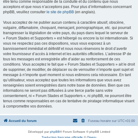
être tenu comme responsable de la conduite et du contenu que nous
acceptons et que nous n’acceptons pas. Pour plus d’informations concernant
phpBB, veuillez consulter
le site de phpBB
(en anglais).
Vous acceptez de ne publier aucun contenu à caractère abusif, obscène,
vulgaire, diffamatoire, choquant, menaçant, pornographique, etc. qui pourrait
transgresser la législation de votre pays, du pays dans lequel le serveur de
« Forum Stades et Supporters » est hébergé ou encore la loi internationale. Si
vous ne respectez pas ces dispositions, vous vous exposez à un
bannissement immédiat et définitif et nous nous réservons le droit d’avertir
votre fournisseur d’accès à internet et les autorités officielles. L’adresse IP de
tous les messages est enregistrée afin d’aider au renforcement de ces
conditions. Vous acceptez le fait que « Forum Stades et Supporters » ait le droit
de supprimer, de modifier, de déplacer ou de verrouiller n’importe quel sujet et
message à n’importe quel moment si nous estimons cela nécessaire. En tant
qu’utilisateur, vous acceptez que toutes les informations que vous avez
renseignées soient enregistrées dans notre base de données. Bien que ces
informations ne seront pas diffusées à une tierce partie sans votre
consentement, ni « Forum Stades et Supporters », ni phpBB, ne pourront être
tenus comme responsables en cas de tentative de piratage informatique visant
à compromettre vos données.
Accueil du forum
Fuseau horaire sur
UTC+01:00
Développé par
phpBB
® Forum Software © phpBB Limited
Traduction française officielle
©
Qiaeru