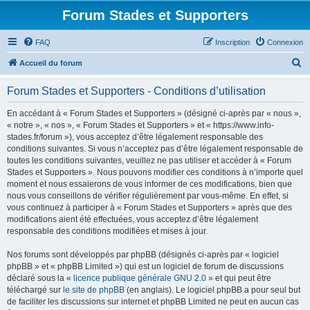
Forum Stades et Supporters
FAQ
Inscription
Connexion
R
Accueil du forum
e
Forum Stades et Supporters - Conditions d’utilisation
c
h
En accédant à « Forum Stades et Supporters » (désigné ci-après par « nous »,
« notre », « nos », « Forum Stades et Supporters » et « https://www.info-
e
stades.fr/forum »), vous acceptez d’être légalement responsable des
r
conditions suivantes. Si vous n’acceptez pas d’être légalement responsable de
toutes les conditions suivantes, veuillez ne pas utiliser et accéder à « Forum
c
Stades et Supporters ». Nous pouvons modifier ces conditions à n’importe quel
h
moment et nous essaierons de vous informer de ces modifications, bien que
nous vous conseillons de vérifier régulièrement par vous-même. En effet, si
e
vous continuez à participer à « Forum Stades et Supporters » après que des
r
modifications aient été effectuées, vous acceptez d’être légalement
responsable des conditions modifiées et mises à jour.
Nos forums sont développés par phpBB (désignés ci-après par « logiciel
phpBB » et « phpBB Limited ») qui est un logiciel de forum de discussions
déclaré sous la «
licence publique générale GNU 2.0
» et qui peut être
téléchargé sur
le site de phpBB
(en anglais). Le logiciel phpBB a pour seul but
de faciliter les discussions sur internet et phpBB Limited ne peut en aucun cas