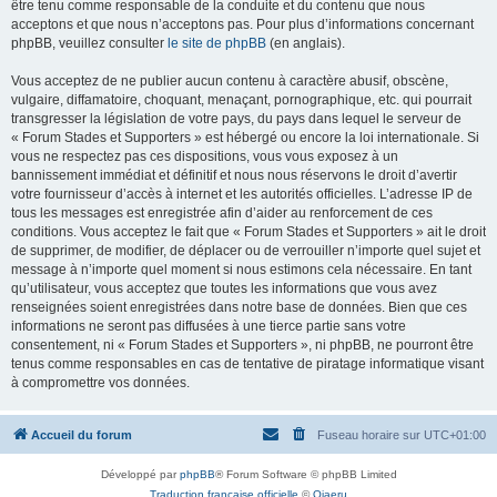
être tenu comme responsable de la conduite et du contenu que nous
acceptons et que nous n’acceptons pas. Pour plus d’informations concernant
phpBB, veuillez consulter
le site de phpBB
(en anglais).
Vous acceptez de ne publier aucun contenu à caractère abusif, obscène,
vulgaire, diffamatoire, choquant, menaçant, pornographique, etc. qui pourrait
transgresser la législation de votre pays, du pays dans lequel le serveur de
« Forum Stades et Supporters » est hébergé ou encore la loi internationale. Si
vous ne respectez pas ces dispositions, vous vous exposez à un
bannissement immédiat et définitif et nous nous réservons le droit d’avertir
votre fournisseur d’accès à internet et les autorités officielles. L’adresse IP de
tous les messages est enregistrée afin d’aider au renforcement de ces
conditions. Vous acceptez le fait que « Forum Stades et Supporters » ait le droit
de supprimer, de modifier, de déplacer ou de verrouiller n’importe quel sujet et
message à n’importe quel moment si nous estimons cela nécessaire. En tant
qu’utilisateur, vous acceptez que toutes les informations que vous avez
renseignées soient enregistrées dans notre base de données. Bien que ces
informations ne seront pas diffusées à une tierce partie sans votre
consentement, ni « Forum Stades et Supporters », ni phpBB, ne pourront être
tenus comme responsables en cas de tentative de piratage informatique visant
à compromettre vos données.
Accueil du forum
Fuseau horaire sur
UTC+01:00
Développé par
phpBB
® Forum Software © phpBB Limited
Traduction française officielle
©
Qiaeru