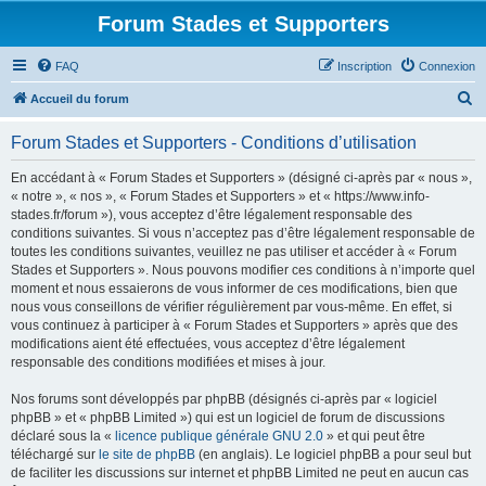
Forum Stades et Supporters
FAQ
Inscription
Connexion
R
Accueil du forum
e
Forum Stades et Supporters - Conditions d’utilisation
c
h
En accédant à « Forum Stades et Supporters » (désigné ci-après par « nous »,
« notre », « nos », « Forum Stades et Supporters » et « https://www.info-
e
stades.fr/forum »), vous acceptez d’être légalement responsable des
r
conditions suivantes. Si vous n’acceptez pas d’être légalement responsable de
toutes les conditions suivantes, veuillez ne pas utiliser et accéder à « Forum
c
Stades et Supporters ». Nous pouvons modifier ces conditions à n’importe quel
h
moment et nous essaierons de vous informer de ces modifications, bien que
nous vous conseillons de vérifier régulièrement par vous-même. En effet, si
e
vous continuez à participer à « Forum Stades et Supporters » après que des
r
modifications aient été effectuées, vous acceptez d’être légalement
responsable des conditions modifiées et mises à jour.
Nos forums sont développés par phpBB (désignés ci-après par « logiciel
phpBB » et « phpBB Limited ») qui est un logiciel de forum de discussions
déclaré sous la «
licence publique générale GNU 2.0
» et qui peut être
téléchargé sur
le site de phpBB
(en anglais). Le logiciel phpBB a pour seul but
de faciliter les discussions sur internet et phpBB Limited ne peut en aucun cas