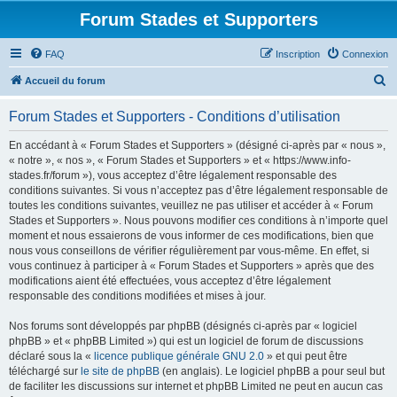
Forum Stades et Supporters
FAQ
Inscription
Connexion
R
Accueil du forum
e
Forum Stades et Supporters - Conditions d’utilisation
c
h
En accédant à « Forum Stades et Supporters » (désigné ci-après par « nous »,
« notre », « nos », « Forum Stades et Supporters » et « https://www.info-
e
stades.fr/forum »), vous acceptez d’être légalement responsable des
r
conditions suivantes. Si vous n’acceptez pas d’être légalement responsable de
toutes les conditions suivantes, veuillez ne pas utiliser et accéder à « Forum
c
Stades et Supporters ». Nous pouvons modifier ces conditions à n’importe quel
h
moment et nous essaierons de vous informer de ces modifications, bien que
nous vous conseillons de vérifier régulièrement par vous-même. En effet, si
e
vous continuez à participer à « Forum Stades et Supporters » après que des
r
modifications aient été effectuées, vous acceptez d’être légalement
responsable des conditions modifiées et mises à jour.
Nos forums sont développés par phpBB (désignés ci-après par « logiciel
phpBB » et « phpBB Limited ») qui est un logiciel de forum de discussions
déclaré sous la «
licence publique générale GNU 2.0
» et qui peut être
téléchargé sur
le site de phpBB
(en anglais). Le logiciel phpBB a pour seul but
de faciliter les discussions sur internet et phpBB Limited ne peut en aucun cas