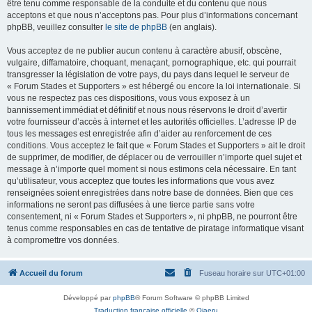
être tenu comme responsable de la conduite et du contenu que nous
acceptons et que nous n’acceptons pas. Pour plus d’informations concernant
phpBB, veuillez consulter
le site de phpBB
(en anglais).
Vous acceptez de ne publier aucun contenu à caractère abusif, obscène,
vulgaire, diffamatoire, choquant, menaçant, pornographique, etc. qui pourrait
transgresser la législation de votre pays, du pays dans lequel le serveur de
« Forum Stades et Supporters » est hébergé ou encore la loi internationale. Si
vous ne respectez pas ces dispositions, vous vous exposez à un
bannissement immédiat et définitif et nous nous réservons le droit d’avertir
votre fournisseur d’accès à internet et les autorités officielles. L’adresse IP de
tous les messages est enregistrée afin d’aider au renforcement de ces
conditions. Vous acceptez le fait que « Forum Stades et Supporters » ait le droit
de supprimer, de modifier, de déplacer ou de verrouiller n’importe quel sujet et
message à n’importe quel moment si nous estimons cela nécessaire. En tant
qu’utilisateur, vous acceptez que toutes les informations que vous avez
renseignées soient enregistrées dans notre base de données. Bien que ces
informations ne seront pas diffusées à une tierce partie sans votre
consentement, ni « Forum Stades et Supporters », ni phpBB, ne pourront être
tenus comme responsables en cas de tentative de piratage informatique visant
à compromettre vos données.
Accueil du forum
Fuseau horaire sur
UTC+01:00
Développé par
phpBB
® Forum Software © phpBB Limited
Traduction française officielle
©
Qiaeru