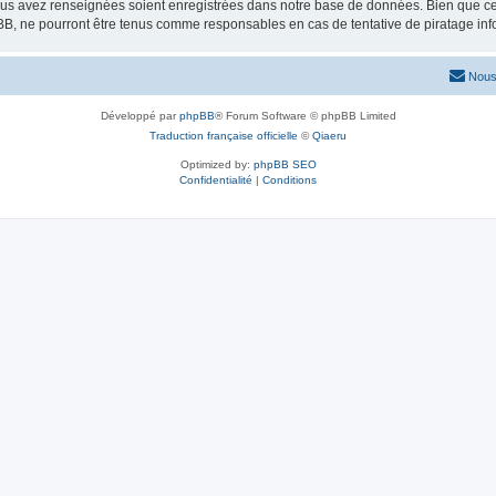
vous avez renseignées soient enregistrées dans notre base de données. Bien que ces
BB, ne pourront être tenus comme responsables en cas de tentative de piratage in
Nous
Développé par
phpBB
® Forum Software © phpBB Limited
Traduction française officielle
©
Qiaeru
Optimized by:
phpBB SEO
Confidentialité
|
Conditions