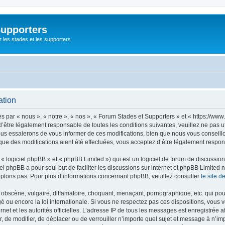
Supporters
r les stades et les supporters
ation
par « nous », « notre », « nos », « Forum Stades et Supporters » et « https://www.
’être légalement responsable de toutes les conditions suivantes, veuillez ne pas u
us essaierons de vous informer de ces modifications, bien que nous vous conseillon
que des modifications aient été effectuées, vous acceptez d’être légalement respon
 logiciel phpBB » et « phpBB Limited ») qui est un logiciel de forum de discussio
iel phpBB a pour seul but de faciliter les discussions sur internet et phpBB Limit
ptons pas. Pour plus d’informations concernant phpBB, veuillez consulter
le site 
obscène, vulgaire, diffamatoire, choquant, menaçant, pornographique, etc. qui pourr
é ou encore la loi internationale. Si vous ne respectez pas ces dispositions, vous 
ernet et les autorités officielles. L’adresse IP de tous les messages est enregistrée
er, de modifier, de déplacer ou de verrouiller n’importe quel sujet et message à n’