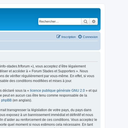
Rechercher
Recherche avancé
Inscription
Connexion
info-stades.fr/forum »), vous acceptez d’être légalement
tiliser et accéder à « Forum Stades et Supporters ». Nous
s de vérifier régulièrement par vous-même. En effet, si vous
sable des conditions modifiées et mises à jour.
ns déclaré sous la «
licence publique générale GNU 2.0
» et qui
ed ne peut en aucun cas être tenu comme responsable de la
de phpBB
(en anglais).
ait transgresser la législation de votre pays, du pays dans
vous exposez à un bannissement immédiat et définitif et nous
 afin d’aider au renforcement de ces conditions. Vous acceptez le
importe quel moment si nous estimons cela nécessaire. En tant