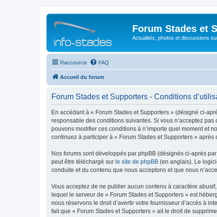
Forum Stades et 
Actualités, photos et discussions su
Raccourcis
FAQ
Accueil du forum
Forum Stades et Supporters - Conditions d’utilis
En accédant à « Forum Stades et Supporters » (désigné ci-après 
responsable des conditions suivantes. Si vous n’acceptez pas d
pouvons modifier ces conditions à n’importe quel moment et no
continuez à participer à « Forum Stades et Supporters » après 
Nos forums sont développés par phpBB (désignés ci-après par «
peut être téléchargé sur
le site de phpBB
(en anglais). Le logic
conduite et du contenu que nous acceptons et que nous n’acce
Vous acceptez de ne publier aucun contenu à caractère abusif, 
lequel le serveur de « Forum Stades et Supporters » est héberg
nous réservons le droit d’avertir votre fournisseur d’accès à int
fait que « Forum Stades et Supporters » ait le droit de supprim