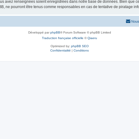
vous avez renseignées soient enregistrées dans notre base de données. Bien que ces
BB, ne pourront être tenus comme responsables en cas de tentative de piratage in
Nous
Développé par
phpBB
® Forum Software © phpBB Limited
Traduction française officielle
©
Qiaeru
Optimized by:
phpBB SEO
Confidentialité
|
Conditions