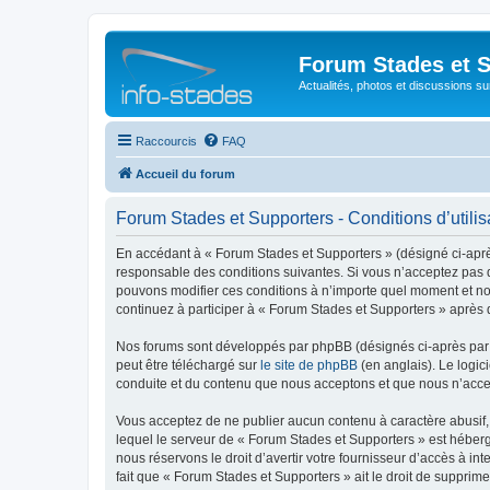
Forum Stades et 
Actualités, photos et discussions su
Raccourcis
FAQ
Accueil du forum
Forum Stades et Supporters - Conditions d’utilis
En accédant à « Forum Stades et Supporters » (désigné ci-après 
responsable des conditions suivantes. Si vous n’acceptez pas d
pouvons modifier ces conditions à n’importe quel moment et no
continuez à participer à « Forum Stades et Supporters » après 
Nos forums sont développés par phpBB (désignés ci-après par «
peut être téléchargé sur
le site de phpBB
(en anglais). Le logic
conduite et du contenu que nous acceptons et que nous n’acce
Vous acceptez de ne publier aucun contenu à caractère abusif, 
lequel le serveur de « Forum Stades et Supporters » est héberg
nous réservons le droit d’avertir votre fournisseur d’accès à int
fait que « Forum Stades et Supporters » ait le droit de supprim