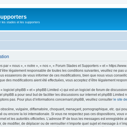
Supporters
r les stades et les supporters
ation
par « nous », « notre », « nos », « Forum Stades et Supporters » et « https://www.
’être légalement responsable de toutes les conditions suivantes, veuillez ne pas u
us essaierons de vous informer de ces modifications, bien que nous vous conseillon
que des modifications aient été effectuées, vous acceptez d’être légalement respon
 logiciel phpBB » et « phpBB Limited ») qui est un logiciel de forum de discussio
iel phpBB a pour seul but de faciliter les discussions sur internet et phpBB Limit
ptons pas. Pour plus d’informations concernant phpBB, veuillez consulter
le site 
obscène, vulgaire, diffamatoire, choquant, menaçant, pornographique, etc. qui pourr
é ou encore la loi internationale. Si vous ne respectez pas ces dispositions, vous 
ernet et les autorités officielles. L’adresse IP de tous les messages est enregistrée
er, de modifier, de déplacer ou de verrouiller n’importe quel sujet et message à n’