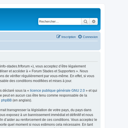
Rechercher
Recherche avancé
Inscription
Connexion
info-stades.fr/forum »), vous acceptez d’être légalement
tiliser et accéder à « Forum Stades et Supporters ». Nous
s de vérifier régulièrement par vous-même. En effet, si vous
sable des conditions modifiées et mises à jour.
ns déclaré sous la «
licence publique générale GNU 2.0
» et qui
ed ne peut en aucun cas être tenu comme responsable de la
de phpBB
(en anglais).
ait transgresser la législation de votre pays, du pays dans
vous exposez à un bannissement immédiat et définitif et nous
 afin d’aider au renforcement de ces conditions. Vous acceptez le
importe quel moment si nous estimons cela nécessaire. En tant