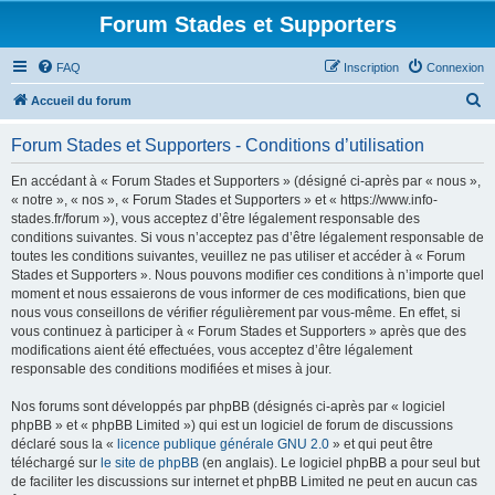
Forum Stades et Supporters
FAQ
Inscription
Connexion
R
Accueil du forum
e
Forum Stades et Supporters - Conditions d’utilisation
c
h
En accédant à « Forum Stades et Supporters » (désigné ci-après par « nous »,
« notre », « nos », « Forum Stades et Supporters » et « https://www.info-
e
stades.fr/forum »), vous acceptez d’être légalement responsable des
r
conditions suivantes. Si vous n’acceptez pas d’être légalement responsable de
toutes les conditions suivantes, veuillez ne pas utiliser et accéder à « Forum
c
Stades et Supporters ». Nous pouvons modifier ces conditions à n’importe quel
h
moment et nous essaierons de vous informer de ces modifications, bien que
nous vous conseillons de vérifier régulièrement par vous-même. En effet, si
e
vous continuez à participer à « Forum Stades et Supporters » après que des
r
modifications aient été effectuées, vous acceptez d’être légalement
responsable des conditions modifiées et mises à jour.
Nos forums sont développés par phpBB (désignés ci-après par « logiciel
phpBB » et « phpBB Limited ») qui est un logiciel de forum de discussions
déclaré sous la «
licence publique générale GNU 2.0
» et qui peut être
téléchargé sur
le site de phpBB
(en anglais). Le logiciel phpBB a pour seul but
de faciliter les discussions sur internet et phpBB Limited ne peut en aucun cas