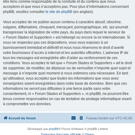
être tenu comme responsable de la conduite et du contenu que nous
acceptons et que nous n’acceptons pas. Pour plus d’informations concernant
phpBB, veuillez consulter
le site de phpBB
(en anglais).
Vous acceptez de ne publier aucun contenu à caractère abusif, obscène,
vulgaire, diffamatoire, choquant, menaçant, pornographique, etc. qui pourrait
transgresser la législation de votre pays, du pays dans lequel le serveur de
« Forum Stades et Supporters » est hébergé ou encore la loi internationale. Si
vous ne respectez pas ces dispositions, vous vous exposez à un
bannissement immédiat et définitif et nous nous réservons le droit d’avertir
votre fournisseur d’accès à internet et les autorités officielles. L’adresse IP de
tous les messages est enregistrée afin d’aider au renforcement de ces
conditions. Vous acceptez le fait que « Forum Stades et Supporters » ait le droit
de supprimer, de modifier, de déplacer ou de verrouiller n’importe quel sujet et
message à n’importe quel moment si nous estimons cela nécessaire. En tant
qu’utilisateur, vous acceptez que toutes les informations que vous avez
renseignées soient enregistrées dans notre base de données. Bien que ces
informations ne seront pas diffusées à une tierce partie sans votre
consentement, ni « Forum Stades et Supporters », ni phpBB, ne pourront être
tenus comme responsables en cas de tentative de piratage informatique visant
à compromettre vos données.
Accueil du forum
Fuseau horaire sur
UTC+01:00
Développé par
phpBB
® Forum Software © phpBB Limited
Traduction française officielle
©
Qiaeru