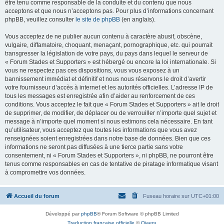
être tenu comme responsable de la conduite et du contenu que nous
acceptons et que nous n’acceptons pas. Pour plus d’informations concernant
phpBB, veuillez consulter
le site de phpBB
(en anglais).
Vous acceptez de ne publier aucun contenu à caractère abusif, obscène,
vulgaire, diffamatoire, choquant, menaçant, pornographique, etc. qui pourrait
transgresser la législation de votre pays, du pays dans lequel le serveur de
« Forum Stades et Supporters » est hébergé ou encore la loi internationale. Si
vous ne respectez pas ces dispositions, vous vous exposez à un
bannissement immédiat et définitif et nous nous réservons le droit d’avertir
votre fournisseur d’accès à internet et les autorités officielles. L’adresse IP de
tous les messages est enregistrée afin d’aider au renforcement de ces
conditions. Vous acceptez le fait que « Forum Stades et Supporters » ait le droit
de supprimer, de modifier, de déplacer ou de verrouiller n’importe quel sujet et
message à n’importe quel moment si nous estimons cela nécessaire. En tant
qu’utilisateur, vous acceptez que toutes les informations que vous avez
renseignées soient enregistrées dans notre base de données. Bien que ces
informations ne seront pas diffusées à une tierce partie sans votre
consentement, ni « Forum Stades et Supporters », ni phpBB, ne pourront être
tenus comme responsables en cas de tentative de piratage informatique visant
à compromettre vos données.
Accueil du forum
Fuseau horaire sur
UTC+01:00
Développé par
phpBB
® Forum Software © phpBB Limited
Traduction française officielle
©
Qiaeru