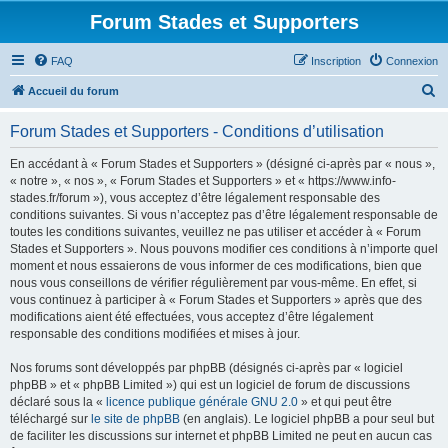
Forum Stades et Supporters
FAQ
Inscription
Connexion
R
Accueil du forum
e
Forum Stades et Supporters - Conditions d’utilisation
c
h
En accédant à « Forum Stades et Supporters » (désigné ci-après par « nous »,
« notre », « nos », « Forum Stades et Supporters » et « https://www.info-
e
stades.fr/forum »), vous acceptez d’être légalement responsable des
r
conditions suivantes. Si vous n’acceptez pas d’être légalement responsable de
toutes les conditions suivantes, veuillez ne pas utiliser et accéder à « Forum
c
Stades et Supporters ». Nous pouvons modifier ces conditions à n’importe quel
h
moment et nous essaierons de vous informer de ces modifications, bien que
nous vous conseillons de vérifier régulièrement par vous-même. En effet, si
e
vous continuez à participer à « Forum Stades et Supporters » après que des
r
modifications aient été effectuées, vous acceptez d’être légalement
responsable des conditions modifiées et mises à jour.
Nos forums sont développés par phpBB (désignés ci-après par « logiciel
phpBB » et « phpBB Limited ») qui est un logiciel de forum de discussions
déclaré sous la «
licence publique générale GNU 2.0
» et qui peut être
téléchargé sur
le site de phpBB
(en anglais). Le logiciel phpBB a pour seul but
de faciliter les discussions sur internet et phpBB Limited ne peut en aucun cas