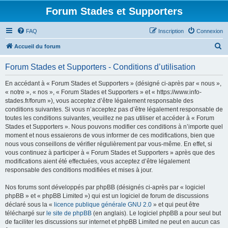
Forum Stades et Supporters
FAQ
Inscription
Connexion
R
Accueil du forum
e
Forum Stades et Supporters - Conditions d’utilisation
c
h
En accédant à « Forum Stades et Supporters » (désigné ci-après par « nous »,
« notre », « nos », « Forum Stades et Supporters » et « https://www.info-
e
stades.fr/forum »), vous acceptez d’être légalement responsable des
r
conditions suivantes. Si vous n’acceptez pas d’être légalement responsable de
toutes les conditions suivantes, veuillez ne pas utiliser et accéder à « Forum
c
Stades et Supporters ». Nous pouvons modifier ces conditions à n’importe quel
h
moment et nous essaierons de vous informer de ces modifications, bien que
nous vous conseillons de vérifier régulièrement par vous-même. En effet, si
e
vous continuez à participer à « Forum Stades et Supporters » après que des
r
modifications aient été effectuées, vous acceptez d’être légalement
responsable des conditions modifiées et mises à jour.
Nos forums sont développés par phpBB (désignés ci-après par « logiciel
phpBB » et « phpBB Limited ») qui est un logiciel de forum de discussions
déclaré sous la «
licence publique générale GNU 2.0
» et qui peut être
téléchargé sur
le site de phpBB
(en anglais). Le logiciel phpBB a pour seul but
de faciliter les discussions sur internet et phpBB Limited ne peut en aucun cas