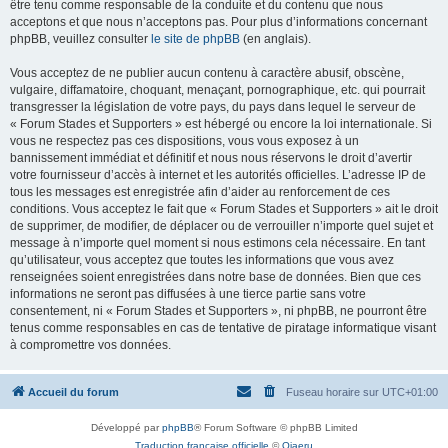
être tenu comme responsable de la conduite et du contenu que nous
acceptons et que nous n’acceptons pas. Pour plus d’informations concernant
phpBB, veuillez consulter
le site de phpBB
(en anglais).
Vous acceptez de ne publier aucun contenu à caractère abusif, obscène,
vulgaire, diffamatoire, choquant, menaçant, pornographique, etc. qui pourrait
transgresser la législation de votre pays, du pays dans lequel le serveur de
« Forum Stades et Supporters » est hébergé ou encore la loi internationale. Si
vous ne respectez pas ces dispositions, vous vous exposez à un
bannissement immédiat et définitif et nous nous réservons le droit d’avertir
votre fournisseur d’accès à internet et les autorités officielles. L’adresse IP de
tous les messages est enregistrée afin d’aider au renforcement de ces
conditions. Vous acceptez le fait que « Forum Stades et Supporters » ait le droit
de supprimer, de modifier, de déplacer ou de verrouiller n’importe quel sujet et
message à n’importe quel moment si nous estimons cela nécessaire. En tant
qu’utilisateur, vous acceptez que toutes les informations que vous avez
renseignées soient enregistrées dans notre base de données. Bien que ces
informations ne seront pas diffusées à une tierce partie sans votre
consentement, ni « Forum Stades et Supporters », ni phpBB, ne pourront être
tenus comme responsables en cas de tentative de piratage informatique visant
à compromettre vos données.
Accueil du forum
Fuseau horaire sur
UTC+01:00
Développé par
phpBB
® Forum Software © phpBB Limited
Traduction française officielle
©
Qiaeru