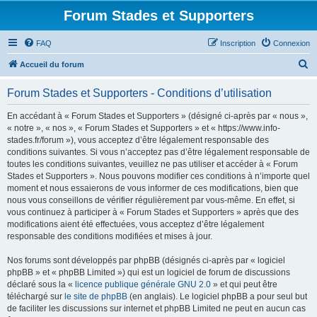
Forum Stades et Supporters
FAQ
Inscription
Connexion
R
Accueil du forum
e
Forum Stades et Supporters - Conditions d’utilisation
c
h
En accédant à « Forum Stades et Supporters » (désigné ci-après par « nous »,
« notre », « nos », « Forum Stades et Supporters » et « https://www.info-
e
stades.fr/forum »), vous acceptez d’être légalement responsable des
r
conditions suivantes. Si vous n’acceptez pas d’être légalement responsable de
toutes les conditions suivantes, veuillez ne pas utiliser et accéder à « Forum
c
Stades et Supporters ». Nous pouvons modifier ces conditions à n’importe quel
h
moment et nous essaierons de vous informer de ces modifications, bien que
nous vous conseillons de vérifier régulièrement par vous-même. En effet, si
e
vous continuez à participer à « Forum Stades et Supporters » après que des
r
modifications aient été effectuées, vous acceptez d’être légalement
responsable des conditions modifiées et mises à jour.
Nos forums sont développés par phpBB (désignés ci-après par « logiciel
phpBB » et « phpBB Limited ») qui est un logiciel de forum de discussions
déclaré sous la «
licence publique générale GNU 2.0
» et qui peut être
téléchargé sur
le site de phpBB
(en anglais). Le logiciel phpBB a pour seul but
de faciliter les discussions sur internet et phpBB Limited ne peut en aucun cas