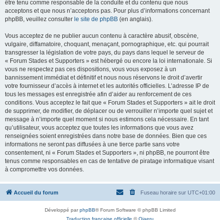
être tenu comme responsable de la conduite et du contenu que nous
acceptons et que nous n’acceptons pas. Pour plus d’informations concernant
phpBB, veuillez consulter
le site de phpBB
(en anglais).
Vous acceptez de ne publier aucun contenu à caractère abusif, obscène,
vulgaire, diffamatoire, choquant, menaçant, pornographique, etc. qui pourrait
transgresser la législation de votre pays, du pays dans lequel le serveur de
« Forum Stades et Supporters » est hébergé ou encore la loi internationale. Si
vous ne respectez pas ces dispositions, vous vous exposez à un
bannissement immédiat et définitif et nous nous réservons le droit d’avertir
votre fournisseur d’accès à internet et les autorités officielles. L’adresse IP de
tous les messages est enregistrée afin d’aider au renforcement de ces
conditions. Vous acceptez le fait que « Forum Stades et Supporters » ait le droit
de supprimer, de modifier, de déplacer ou de verrouiller n’importe quel sujet et
message à n’importe quel moment si nous estimons cela nécessaire. En tant
qu’utilisateur, vous acceptez que toutes les informations que vous avez
renseignées soient enregistrées dans notre base de données. Bien que ces
informations ne seront pas diffusées à une tierce partie sans votre
consentement, ni « Forum Stades et Supporters », ni phpBB, ne pourront être
tenus comme responsables en cas de tentative de piratage informatique visant
à compromettre vos données.
Accueil du forum
Fuseau horaire sur
UTC+01:00
Développé par
phpBB
® Forum Software © phpBB Limited
Traduction française officielle
©
Qiaeru