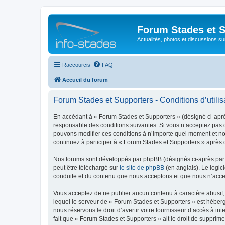
Forum Stades et 
Actualités, photos et discussions su
Raccourcis
FAQ
Accueil du forum
Forum Stades et Supporters - Conditions d’utilis
En accédant à « Forum Stades et Supporters » (désigné ci-après 
responsable des conditions suivantes. Si vous n’acceptez pas d
pouvons modifier ces conditions à n’importe quel moment et no
continuez à participer à « Forum Stades et Supporters » après 
Nos forums sont développés par phpBB (désignés ci-après par «
peut être téléchargé sur
le site de phpBB
(en anglais). Le logic
conduite et du contenu que nous acceptons et que nous n’acce
Vous acceptez de ne publier aucun contenu à caractère abusif, 
lequel le serveur de « Forum Stades et Supporters » est héberg
nous réservons le droit d’avertir votre fournisseur d’accès à int
fait que « Forum Stades et Supporters » ait le droit de supprim