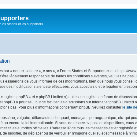
Supporters
r les stades et les supporters
ation
par « nous », « notre », « nos », « Forum Stades et Supporters » et « https://www.
’être légalement responsable de toutes les conditions suivantes, veuillez ne pas u
us essaierons de vous informer de ces modifications, bien que nous vous conseillon
que des modifications aient été effectuées, vous acceptez d’être légalement respon
 logiciel phpBB » et « phpBB Limited ») qui est un logiciel de forum de discussio
iel phpBB a pour seul but de faciliter les discussions sur internet et phpBB Limit
ptons pas. Pour plus d’informations concernant phpBB, veuillez consulter
le site 
obscène, vulgaire, diffamatoire, choquant, menaçant, pornographique, etc. qui pourr
é ou encore la loi internationale. Si vous ne respectez pas ces dispositions, vous 
ernet et les autorités officielles. L’adresse IP de tous les messages est enregistrée
er, de modifier, de déplacer ou de verrouiller n’importe quel sujet et message à n’