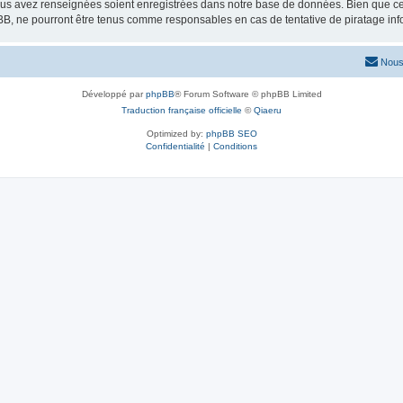
vous avez renseignées soient enregistrées dans notre base de données. Bien que ces
BB, ne pourront être tenus comme responsables en cas de tentative de piratage in
Nous
Développé par
phpBB
® Forum Software © phpBB Limited
Traduction française officielle
©
Qiaeru
Optimized by:
phpBB SEO
Confidentialité
|
Conditions