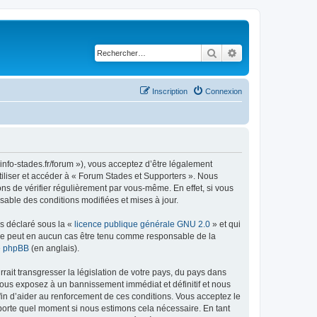
Rechercher
Recherche avancé
Inscription
Connexion
info-stades.fr/forum »), vous acceptez d’être légalement
tiliser et accéder à « Forum Stades et Supporters ». Nous
s de vérifier régulièrement par vous-même. En effet, si vous
sable des conditions modifiées et mises à jour.
ns déclaré sous la «
licence publique générale GNU 2.0
» et qui
ed ne peut en aucun cas être tenu comme responsable de la
de phpBB
(en anglais).
ait transgresser la législation de votre pays, du pays dans
vous exposez à un bannissement immédiat et définitif et nous
 afin d’aider au renforcement de ces conditions. Vous acceptez le
importe quel moment si nous estimons cela nécessaire. En tant