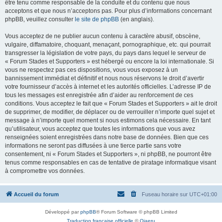
être tenu comme responsable de la conduite et du contenu que nous
acceptons et que nous n’acceptons pas. Pour plus d’informations concernant
phpBB, veuillez consulter
le site de phpBB
(en anglais).
Vous acceptez de ne publier aucun contenu à caractère abusif, obscène,
vulgaire, diffamatoire, choquant, menaçant, pornographique, etc. qui pourrait
transgresser la législation de votre pays, du pays dans lequel le serveur de
« Forum Stades et Supporters » est hébergé ou encore la loi internationale. Si
vous ne respectez pas ces dispositions, vous vous exposez à un
bannissement immédiat et définitif et nous nous réservons le droit d’avertir
votre fournisseur d’accès à internet et les autorités officielles. L’adresse IP de
tous les messages est enregistrée afin d’aider au renforcement de ces
conditions. Vous acceptez le fait que « Forum Stades et Supporters » ait le droit
de supprimer, de modifier, de déplacer ou de verrouiller n’importe quel sujet et
message à n’importe quel moment si nous estimons cela nécessaire. En tant
qu’utilisateur, vous acceptez que toutes les informations que vous avez
renseignées soient enregistrées dans notre base de données. Bien que ces
informations ne seront pas diffusées à une tierce partie sans votre
consentement, ni « Forum Stades et Supporters », ni phpBB, ne pourront être
tenus comme responsables en cas de tentative de piratage informatique visant
à compromettre vos données.
Accueil du forum
Fuseau horaire sur
UTC+01:00
Développé par
phpBB
® Forum Software © phpBB Limited
Traduction française officielle
©
Qiaeru