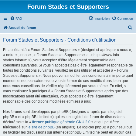
Forum Stades et Supporters
FAQ
Inscription
Connexion
R
Accueil du forum
e
Forum Stades et Supporters - Conditions d’utilisation
c
h
En accédant à « Forum Stades et Supporters » (désigné ci-après par « nous »,
« notre », « nos », « Forum Stades et Supporters » et « https://www.info-
e
stades.fr/forum »), vous acceptez d’être légalement responsable des
r
conditions suivantes. Si vous n’acceptez pas d’être légalement responsable de
toutes les conditions suivantes, veuillez ne pas utiliser et accéder à « Forum
c
Stades et Supporters ». Nous pouvons modifier ces conditions à n’importe quel
h
moment et nous essaierons de vous informer de ces modifications, bien que
nous vous conseillons de vérifier régulièrement par vous-même. En effet, si
e
vous continuez à participer à « Forum Stades et Supporters » après que des
r
modifications aient été effectuées, vous acceptez d’être légalement
responsable des conditions modifiées et mises à jour.
Nos forums sont développés par phpBB (désignés ci-après par « logiciel
phpBB » et « phpBB Limited ») qui est un logiciel de forum de discussions
déclaré sous la «
licence publique générale GNU 2.0
» et qui peut être
téléchargé sur
le site de phpBB
(en anglais). Le logiciel phpBB a pour seul but
de faciliter les discussions sur internet et phpBB Limited ne peut en aucun cas