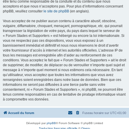
être tenu comme responsable de la conduite et du contenu que nous
acceptons et que nous n’acceptons pas. Pour plus d’informations concernant
phpBB, veuillez consulter
le site de phpBB
(en anglais).
Vous acceptez de ne publier aucun contenu à caractère abusif, obscène,
vulgaire, diffamatoire, choquant, menaçant, pornographique, etc. qui pourrait
transgresser la législation de votre pays, du pays dans lequel le serveur de
« Forum Stades et Supporters » est hébergé ou encore la loi internationale. Si
vous ne respectez pas ces dispositions, vous vous exposez à un
bannissement immédiat et définitif et nous nous réservons le droit d’avertir
votre fournisseur d’accès à internet et les autorités officielles. L’adresse IP de
tous les messages est enregistrée afin d’aider au renforcement de ces
conditions. Vous acceptez le fait que « Forum Stades et Supporters » ait le droit
de supprimer, de modifier, de déplacer ou de verrouiller n’importe quel sujet et
message à n’importe quel moment si nous estimons cela nécessaire. En tant
qu’utilisateur, vous acceptez que toutes les informations que vous avez
renseignées soient enregistrées dans notre base de données. Bien que ces
informations ne seront pas diffusées à une tierce partie sans votre
consentement, ni « Forum Stades et Supporters », ni phpBB, ne pourront être
tenus comme responsables en cas de tentative de piratage informatique visant
à compromettre vos données.
Accueil du forum
Fuseau horaire sur
UTC+01:00
Développé par
phpBB
® Forum Software © phpBB Limited
Traduction française officielle
©
Qiaeru