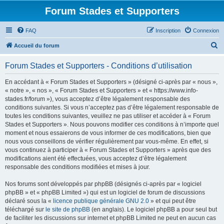
Forum Stades et Supporters
FAQ
Inscription
Connexion
R
Accueil du forum
e
Forum Stades et Supporters - Conditions d’utilisation
c
h
En accédant à « Forum Stades et Supporters » (désigné ci-après par « nous »,
« notre », « nos », « Forum Stades et Supporters » et « https://www.info-
e
stades.fr/forum »), vous acceptez d’être légalement responsable des
r
conditions suivantes. Si vous n’acceptez pas d’être légalement responsable de
toutes les conditions suivantes, veuillez ne pas utiliser et accéder à « Forum
c
Stades et Supporters ». Nous pouvons modifier ces conditions à n’importe quel
h
moment et nous essaierons de vous informer de ces modifications, bien que
nous vous conseillons de vérifier régulièrement par vous-même. En effet, si
e
vous continuez à participer à « Forum Stades et Supporters » après que des
r
modifications aient été effectuées, vous acceptez d’être légalement
responsable des conditions modifiées et mises à jour.
Nos forums sont développés par phpBB (désignés ci-après par « logiciel
phpBB » et « phpBB Limited ») qui est un logiciel de forum de discussions
déclaré sous la «
licence publique générale GNU 2.0
» et qui peut être
téléchargé sur
le site de phpBB
(en anglais). Le logiciel phpBB a pour seul but
de faciliter les discussions sur internet et phpBB Limited ne peut en aucun cas