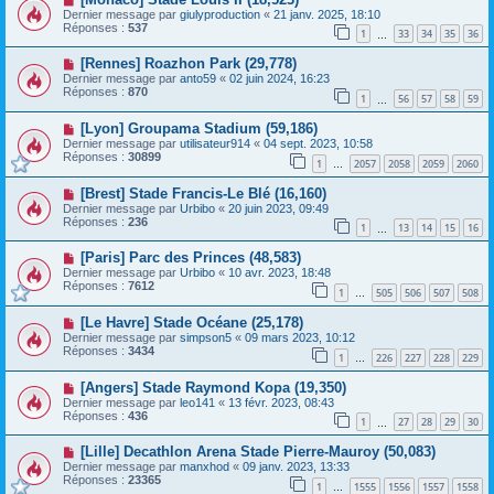
Dernier message par
giulyproduction
«
21 janv. 2025, 18:10
Réponses :
537
1
33
34
35
36
…
[Rennes] Roazhon Park (29,778)
Dernier message par
anto59
«
02 juin 2024, 16:23
Réponses :
870
1
56
57
58
59
…
[Lyon] Groupama Stadium (59,186)
Dernier message par
utilisateur914
«
04 sept. 2023, 10:58
Réponses :
30899
1
2057
2058
2059
2060
…
[Brest] Stade Francis-Le Blé (16,160)
Dernier message par
Urbibo
«
20 juin 2023, 09:49
Réponses :
236
1
13
14
15
16
…
[Paris] Parc des Princes (48,583)
Dernier message par
Urbibo
«
10 avr. 2023, 18:48
Réponses :
7612
1
505
506
507
508
…
[Le Havre] Stade Océane (25,178)
Dernier message par
simpson5
«
09 mars 2023, 10:12
Réponses :
3434
1
226
227
228
229
…
[Angers] Stade Raymond Kopa (19,350)
Dernier message par
leo141
«
13 févr. 2023, 08:43
Réponses :
436
1
27
28
29
30
…
[Lille] Decathlon Arena Stade Pierre-Mauroy (50,083)
Dernier message par
manxhod
«
09 janv. 2023, 13:33
Réponses :
23365
1
1555
1556
1557
1558
…