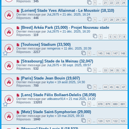
Réponses :
345
1
21
22
23
24
…
[Lorient] Stade Yves Allainmat - Le Moustoir (18,110)
Dernier message par
JuL2675
«
21 déc. 2025, 16:24
Réponses :
446
1
27
28
29
30
…
[Brest] Arkéa Park (15,000) - Projet Nouveau stade
Dernier message par
JuL2675
«
21 déc. 2025, 16:20
Réponses :
119
1
5
6
7
8
…
[Toulouse] Stadium (33,500)
Dernier message par
remgeros
«
11 déc. 2025, 20:39
Réponses :
2217
1
145
146
147
148
…
[Strasbourg] Stade de la Meinau (32,047)
Dernier message par
JuL2675
«
30 sept. 2025, 09:57
Réponses :
532
1
33
34
35
36
…
[Paris] Stade Jean Bouin (19,607)
Dernier message par
kybo
«
19 août 2025, 14:30
Réponses :
700
1
44
45
46
47
…
[Lens] Stade Félix Bollaert-Delelis (38,058)
Dernier message par
utilisateur914
«
21 mai 2025, 14:20
Réponses :
13203
1
878
879
880
881
…
[Metz] Stade Saint-Symphorien (29,000)
Dernier message par
kybo
«
19 mai 2025, 09:33
Réponses :
1840
1
120
121
122
123
…
[Monaco] Stade Louis II (18,523)