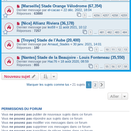
[Marseille] Stade Orange Vélodrome (67,354)
Dernier message par
el-cacao
«
22 déc. 2022, 18:04
Réponses :
63880
1
4256
4257
4258
4259
…
[Nice] Allianz Riviera (36,178)
Dernier message par
leo59
«
11 août 2021, 10:12
Réponses :
7257
1
481
482
483
484
…
[Troyes] Stade de l'Aube (20,400)
Dernier message par
Arnaud_Stades
«
30 janv. 2021, 14:01
Réponses :
180
1
10
11
12
13
…
[Nantes] Stade de la Beaujoire - Louis Fonteneau (35,550)
Dernier message par
Hac76
«
18 août 2020, 08:59
Réponses :
855
1
55
56
57
58
…
Nouveau sujet
1
2
Suivant
Marquer les sujets comme lus
• 21 sujets
Aller
PERMISSIONS DU FORUM
Vous
ne pouvez pas
publier de nouveaux sujets dans ce forum
Vous
ne pouvez pas
répondre aux sujets dans ce forum
Vous
ne pouvez pas
modifier vos messages dans ce forum
Vous
ne pouvez pas
supprimer vos messages dans ce forum
Vous
ne pouvez pas
transférer de pièces jointes dans ce forum