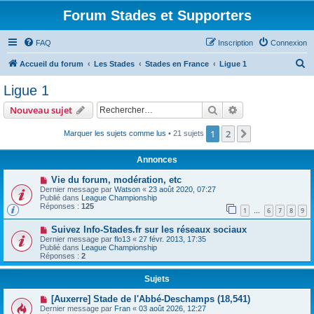
Forum Stades et Supporters
FAQ
Inscription
Connexion
R
Accueil du forum
Les Stades
Stades en France
Ligue 1
e
Ligue 1
c
Rechercher
Recherche avanc
Nouveau sujet
h
e
1
2
Suivant
Marquer les sujets comme lus
• 21 sujets
r
Annonces
c
Vie du forum, modération, etc
h
Dernier message par
Watson
«
23 août 2020, 07:27
Publié dans
League Championship
e
Réponses :
125
1
6
7
8
9
…
r
Suivez Info-Stades.fr sur les réseaux sociaux
Dernier message par
flo13
«
27 févr. 2013, 17:35
Publié dans
League Championship
Réponses :
2
Sujets
[Auxerre] Stade de l'Abbé-Deschamps (18,541)
Dernier message par
Fran
«
03 août 2026, 12:27