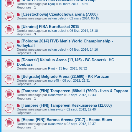
Dernier message par
Ryuji
«
10 mars 2014, 14:56
Réponses :
1
[Czestochowa] Czestochowa arena (7,000)
Dernier message par
ozkan celebi
«
02 mars 2014, 00:15
[Ukraine] FIBA EuroBasket 2015
Dernier message par
ozkan celebi
«
06 févr. 2014, 15:10
Réponses :
3
[Pologne 2014] FIVB Men's World Championship -
Volleyball
Dernier message par
ozkan celebi
«
04 févr. 2014, 14:16
Réponses :
3
[Donetsk] Kalmius Arena (13,145) - BC Donetsk, HC
Donbass
Dernier message par
Ryuji
«
13 févr. 2013, 02:32
[Belgrade] Belgrade Arena (22,680) - KK Partizan
Dernier message par
mprs45
«
08 oct. 2012, 21:31
Réponses :
2
[Tampere (FIN)] Tampereen jäähalli (7600) - Ilves & Tappara
Dernier message par
clausewitz
«
02 sept. 2012, 12:43
Réponses :
1
[Tampere (FIN)] Tampereen Keskusareena (11,000)
Dernier message par
clausewitz
«
02 sept. 2012, 12:40
Réponses :
1
[Espoo (FIN)] Barona Areena (7017) - Espoo Blues
Dernier message par
clausewitz
«
02 sept. 2012, 12:37
Réponses :
1