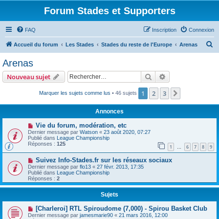
Forum Stades et Supporters
FAQ
Inscription
Connexion
R
Accueil du forum
Les Stades
Stades du reste de l'Europe
Arenas
e
Arenas
c
Rechercher
Recherche avanc
Nouveau sujet
h
e
1
2
3
Suivant
Marquer les sujets comme lus
• 46 sujets
r
Annonces
c
Vie du forum, modération, etc
h
Dernier message par
Watson
«
23 août 2020, 07:27
Publié dans
League Championship
e
Réponses :
125
1
6
7
8
9
…
r
Suivez Info-Stades.fr sur les réseaux sociaux
Dernier message par
flo13
«
27 févr. 2013, 17:35
Publié dans
League Championship
Réponses :
2
Sujets
[Charleroi] RTL Spiroudome (7,000) - Spirou Basket Club
Dernier message par
jamesmarie90
«
21 mars 2016, 12:00