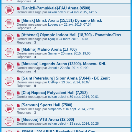
Réponses :
4
[Denizli-Pamukkale]-PAÜ Arena (4500)
Dernier message par
ozkan celebi
«
24 mai 2015, 14:15
[Minsk] Minsk Arena (15,531)-Dynamo Minsk
Dernier message par
Loveeza
«
22 avr. 2015, 07:34
Réponses :
2
[Athènes] Olympic Indoor Hall (18,700) - Panathinaïkos
Dernier message par
Ryuji
«
24 mars 2015, 14:48
Réponses :
3
[Malmö] Malmö Arena (13 700)
Dernier message par
Sumer
«
20 mars 2015, 19:06
Réponses :
4
[Moscou] Legends Arena (12200)- Moscou KHL
Dernier message par
Jessti
«
22 déc. 2014, 01:09
Réponses :
4
[Saint Petersburg] Sibur Arena (7,044) - BC Zenit
Dernier message par
CyKyp
«
13 déc. 2014, 10:07
Réponses :
9
[Cluj-Napoca] Polyvalent Hall (7,252)
Dernier message par
ozkan celebi
«
30 sept. 2014, 09:01
[Samsun] Sports Hall (7500)
Dernier message par
simpson5
«
16 sept. 2014, 22:31
Réponses :
3
[Moscou] VTB Arena (12,500)
Dernier message par
ozkan celebi
«
13 sept. 2014, 20:28
SPAIN - 2014 FIBA Basketball World Cup