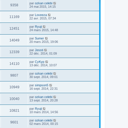
par
ozkan celebi
9358
24 mai 2015, 14:15
par
Loveeza
11169
22 avr. 2015, 07:34
par
Ryuji
12451
24 mars 2015, 14:48
par
Sumer
14049
20 mars 2015, 19:06
par
Jessti
12339
22 déc. 2014, 01:09
par
CyKyp
14110
13 déc. 2014, 10:07
par
ozkan celebi
9807
30 sept. 2014, 09:01
par
simpson5
10949
16 sept. 2014, 22:31
par
ozkan celebi
10040
13 sept. 2014, 20:28
par
Ryuji
10821
10 mars 2014, 14:56
par
ozkan celebi
9601
02 mars 2014, 00:15