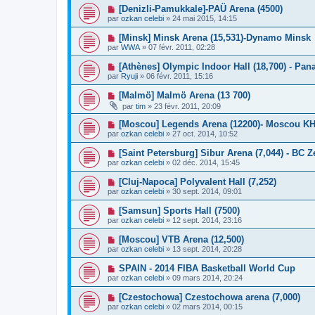
[Denizli-Pamukkale]-PAÜ Arena (4500)
par
ozkan celebi
»
24 mai 2015, 14:15
[Minsk] Minsk Arena (15,531)-Dynamo Minsk
par
WWA
»
07 févr. 2011, 02:28
[Athènes] Olympic Indoor Hall (18,700) - Pan
par
Ryuji
»
06 févr. 2011, 15:16
[Malmö] Malmö Arena (13 700)
par
tim
»
23 févr. 2011, 20:09
[Moscou] Legends Arena (12200)- Moscou K
par
ozkan celebi
»
27 oct. 2014, 10:52
[Saint Petersburg] Sibur Arena (7,044) - BC Z
par
ozkan celebi
»
02 déc. 2014, 15:45
[Cluj-Napoca] Polyvalent Hall (7,252)
par
ozkan celebi
»
30 sept. 2014, 09:01
[Samsun] Sports Hall (7500)
par
ozkan celebi
»
12 sept. 2014, 23:16
[Moscou] VTB Arena (12,500)
par
ozkan celebi
»
13 sept. 2014, 20:28
SPAIN - 2014 FIBA Basketball World Cup
par
ozkan celebi
»
09 mars 2014, 20:24
[Czestochowa] Czestochowa arena (7,000)
par
ozkan celebi
»
02 mars 2014, 00:15