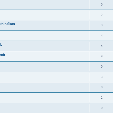
0
2
athinaïkos
3
4
HL
4
enit
9
0
3
0
1
0