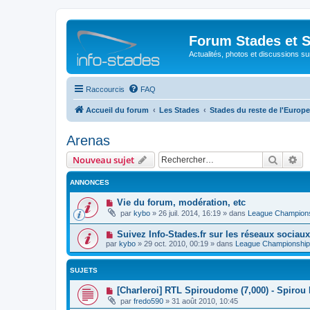
Forum Stades et 
Actualités, photos et discussions su
Raccourcis
FAQ
Accueil du forum
Les Stades
Stades du reste de l'Europe
Arenas
Recher
Re
Nouveau sujet
ANNONCES
Vie du forum, modération, etc
par
kybo
»
26 juil. 2014, 16:19
» dans
League Champion
Suivez Info-Stades.fr sur les réseaux sociaux
par
kybo
»
29 oct. 2010, 00:19
» dans
League Championship
SUJETS
[Charleroi] RTL Spiroudome (7,000) - Spirou
par
fredo590
»
31 août 2010, 10:45