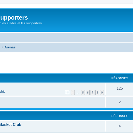
Supporters
r les stades et les supporters
Arenas
cher
cherche avancée
RÉPONSES
125
ship
1
5
6
7
8
9
…
2
RÉPONSES
 Basket Club
4