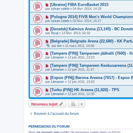
[Ukraine] FIBA EuroBasket 2015
par
ozkan celebi
»
04 févr. 2014, 14:28
[Pologne 2014] FIVB Men's World Championsh
par
ozkan celebi
»
03 févr. 2014, 16:27
[Donetsk] Kalmius Arena (13,145) - BC Done
par
Ryuji
»
13 févr. 2013, 02:32
[Belgrade] Belgrade Arena (22,680) - KK Part
par
tim
»
11 mars 2011, 10:08
[Tampere (FIN)] Tampereen jäähalli (7600) - I
par
Litmanen
»
12 juin 2011, 13:23
[Tampere (FIN)] Tampereen Keskusareena (11
par
Litmanen
»
12 juin 2011, 11:47
[Espoo (FIN)] Barona Areena (7017) - Espoo 
par
Litmanen
»
12 juin 2011, 13:03
[Turku (FIN)] HK Areena (11,820) - TPS
par
Litmanen
»
12 juin 2011, 12:35
Nouveau sujet
Revenir à l’accueil du forum
PERMISSIONS DU FORUM
Vous
ne pouvez pas
publier de nouveaux sujets dans ce forum