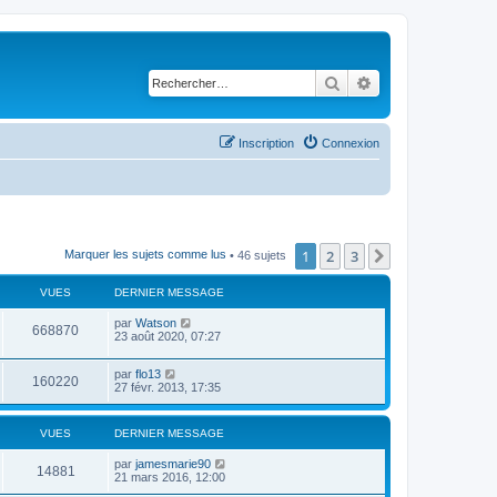
Rechercher
Recherche avancé
Inscription
Connexion
1
2
3
Suivant
Marquer les sujets comme lus
• 46 sujets
VUES
DERNIER MESSAGE
par
Watson
668870
23 août 2020, 07:27
par
flo13
160220
27 févr. 2013, 17:35
VUES
DERNIER MESSAGE
par
jamesmarie90
14881
21 mars 2016, 12:00