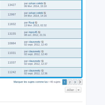
par
ozkan celebi
13427
06 févr. 2014, 15:10
par
ozkan celebi
12997
04 févr. 2014, 14:16
par
Ryuji
11832
13 févr. 2013, 02:32
par
mprs45
13155
08 oct. 2012, 21:31
par
clausewitz
10884
02 sept. 2012, 12:43
par
clausewitz
11031
02 sept. 2012, 12:40
par
clausewitz
11037
02 sept. 2012, 12:37
par
clausewitz
11242
02 sept. 2012, 12:36
1
2
3
Suivant
Marquer les sujets comme lus
• 46 sujets
Aller