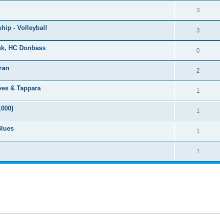
3
ip - Volleyball
3
tsk, HC Donbass
0
izan
2
lves & Tappara
1
,000)
1
Blues
1
1