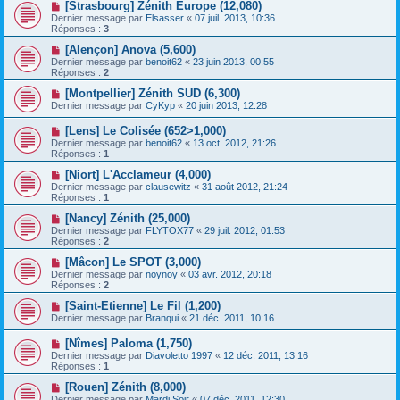
[Strasbourg] Zénith Europe (12,080)
Dernier message par
Elsasser
«
07 juil. 2013, 10:36
Réponses :
3
[Alençon] Anova (5,600)
Dernier message par
benoit62
«
23 juin 2013, 00:55
Réponses :
2
[Montpellier] Zénith SUD (6,300)
Dernier message par
CyKyp
«
20 juin 2013, 12:28
[Lens] Le Colisée (652>1,000)
Dernier message par
benoit62
«
13 oct. 2012, 21:26
Réponses :
1
[Niort] L'Acclameur (4,000)
Dernier message par
clausewitz
«
31 août 2012, 21:24
Réponses :
1
[Nancy] Zénith (25,000)
Dernier message par
FLYTOX77
«
29 juil. 2012, 01:53
Réponses :
2
[Mâcon] Le SPOT (3,000)
Dernier message par
noynoy
«
03 avr. 2012, 20:18
Réponses :
2
[Saint-Etienne] Le Fil (1,200)
Dernier message par
Branqui
«
21 déc. 2011, 10:16
[Nîmes] Paloma (1,750)
Dernier message par
Diavoletto 1997
«
12 déc. 2011, 13:16
Réponses :
1
[Rouen] Zénith (8,000)
Dernier message par
Mardi Soir
«
07 déc. 2011, 12:30