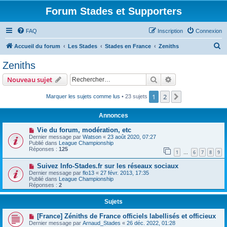
Forum Stades et Supporters
FAQ
Inscription
Connexion
R
Accueil du forum
Les Stades
Stades en France
Zeniths
e
Zeniths
c
Rechercher
Recherche avanc
Nouveau sujet
h
e
1
2
Suivant
Marquer les sujets comme lus
• 23 sujets
r
Annonces
c
Vie du forum, modération, etc
h
Dernier message par
Watson
«
23 août 2020, 07:27
Publié dans
League Championship
e
Réponses :
125
1
6
7
8
9
…
r
Suivez Info-Stades.fr sur les réseaux sociaux
Dernier message par
flo13
«
27 févr. 2013, 17:35
Publié dans
League Championship
Réponses :
2
Sujets
[France] Zéniths de France officiels labellisés et officieux
Dernier message par
Arnaud_Stades
«
26 déc. 2022, 01:28