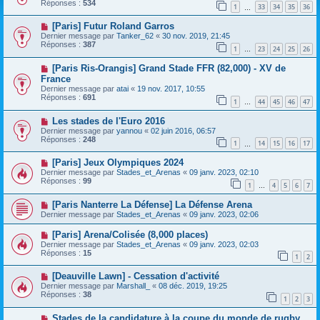
Réponses :
534
1
33
34
35
36
…
[Paris] Futur Roland Garros
Dernier message par
Tanker_62
«
30 nov. 2019, 21:45
Réponses :
387
1
23
24
25
26
…
[Paris Ris-Orangis] Grand Stade FFR (82,000) - XV de
France
Dernier message par
atai
«
19 nov. 2017, 10:55
Réponses :
691
1
44
45
46
47
…
Les stades de l'Euro 2016
Dernier message par
yannou
«
02 juin 2016, 06:57
Réponses :
248
1
14
15
16
17
…
[Paris] Jeux Olympiques 2024
Dernier message par
Stades_et_Arenas
«
09 janv. 2023, 02:10
Réponses :
99
1
4
5
6
7
…
[Paris Nanterre La Défense] La Défense Arena
Dernier message par
Stades_et_Arenas
«
09 janv. 2023, 02:06
[Paris] Arena/Colisée (8,000 places)
Dernier message par
Stades_et_Arenas
«
09 janv. 2023, 02:03
Réponses :
15
1
2
[Deauville Lawn] - Cessation d'activité
Dernier message par
Marshall_
«
08 déc. 2019, 19:25
Réponses :
38
1
2
3
Stades de la candidature à la coupe du monde de rugby