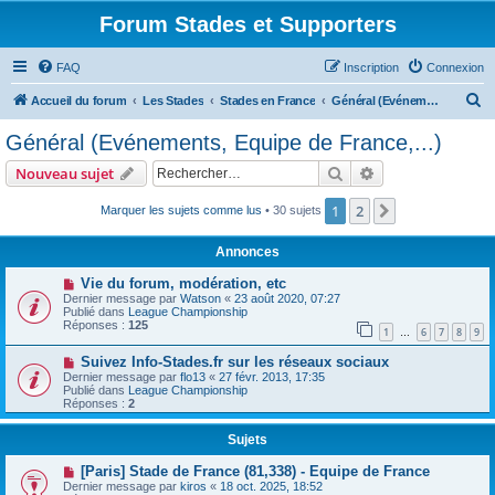
Forum Stades et Supporters
FAQ
Inscription
Connexion
R
Accueil du forum
Les Stades
Stades en France
Général (Evénements, Equipe de France,...)
e
Général (Evénements, Equipe de France,...)
c
Rechercher
Recherche avanc
Nouveau sujet
h
e
1
2
Suivant
Marquer les sujets comme lus
• 30 sujets
r
Annonces
c
Vie du forum, modération, etc
h
Dernier message par
Watson
«
23 août 2020, 07:27
Publié dans
League Championship
e
Réponses :
125
1
6
7
8
9
…
r
Suivez Info-Stades.fr sur les réseaux sociaux
Dernier message par
flo13
«
27 févr. 2013, 17:35
Publié dans
League Championship
Réponses :
2
Sujets
[Paris] Stade de France (81,338) - Equipe de France
Dernier message par
kiros
«
18 oct. 2025, 18:52