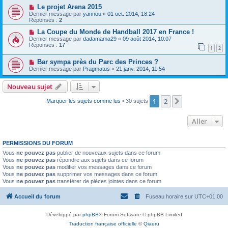
Le projet Arena 2015
Dernier message par
yannou
«
01 oct. 2014, 18:24
Réponses :
2
La Coupe du Monde de Handball 2017 en France !
Dernier message par
dadamama29
«
09 août 2014, 10:07
Réponses :
17
1
2
Bar sympa près du Parc des Princes ?
Dernier message par
Pragmatus
«
21 janv. 2014, 11:54
Nouveau sujet
1
2
Suivant
Marquer les sujets comme lus
• 30 sujets
Aller
PERMISSIONS DU FORUM
Vous
ne pouvez pas
publier de nouveaux sujets dans ce forum
Vous
ne pouvez pas
répondre aux sujets dans ce forum
Vous
ne pouvez pas
modifier vos messages dans ce forum
Vous
ne pouvez pas
supprimer vos messages dans ce forum
Vous
ne pouvez pas
transférer de pièces jointes dans ce forum
Accueil du forum
Fuseau horaire sur
UTC+01:00
Développé par
phpBB
® Forum Software © phpBB Limited
Traduction française officielle
©
Qiaeru