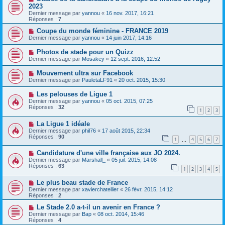
2023
Dernier message par
yannou
«
16 nov. 2017, 16:21
Réponses :
7
Coupe du monde féminine - FRANCE 2019
Dernier message par
yannou
«
14 juin 2017, 14:16
Photos de stade pour un Quizz
Dernier message par
Mosakey
«
12 sept. 2016, 12:52
Mouvement ultra sur Facebook
Dernier message par
PauletaLF91
«
20 oct. 2015, 15:30
Les pelouses de Ligue 1
Dernier message par
yannou
«
05 oct. 2015, 07:25
Réponses :
32
1
2
3
La Ligue 1 idéale
Dernier message par
phil76
«
17 août 2015, 22:34
Réponses :
90
1
4
5
6
7
…
Candidature d'une ville française aux JO 2024.
Dernier message par
Marshall_
«
05 juil. 2015, 14:08
Réponses :
63
1
2
3
4
5
Le plus beau stade de France
Dernier message par
xavierchatellier
«
26 févr. 2015, 14:12
Réponses :
2
Le Stade 2.0 a-t-il un avenir en France ?
Dernier message par
Bap
«
08 oct. 2014, 15:46
Réponses :
4