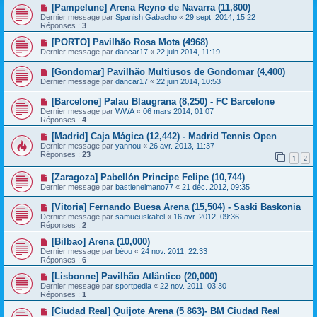
[Pampelune] Arena Reyno de Navarra (11,800)
Dernier message par
Spanish Gabacho
«
29 sept. 2014, 15:22
Réponses :
3
[PORTO] Pavilhão Rosa Mota (4968)
Dernier message par
dancar17
«
22 juin 2014, 11:19
[Gondomar] Pavilhão Multiusos de Gondomar (4,400)
Dernier message par
dancar17
«
22 juin 2014, 10:53
[Barcelone] Palau Blaugrana (8,250) - FC Barcelone
Dernier message par
WWA
«
06 mars 2014, 01:07
Réponses :
4
[Madrid] Caja Mágica (12,442) - Madrid Tennis Open
Dernier message par
yannou
«
26 avr. 2013, 11:37
Réponses :
23
1
2
[Zaragoza] Pabellón Principe Felipe (10,744)
Dernier message par
bastienelmano77
«
21 déc. 2012, 09:35
[Vitoria] Fernando Buesa Arena (15,504) - Saski Baskonia
Dernier message par
samueuskaltel
«
16 avr. 2012, 09:36
Réponses :
2
[Bilbao] Arena (10,000)
Dernier message par
béou
«
24 nov. 2011, 22:33
Réponses :
6
[Lisbonne] Pavilhão Atlântico (20,000)
Dernier message par
sportpedia
«
22 nov. 2011, 03:30
Réponses :
1
[Ciudad Real] Quijote Arena (5 863)- BM Ciudad Real