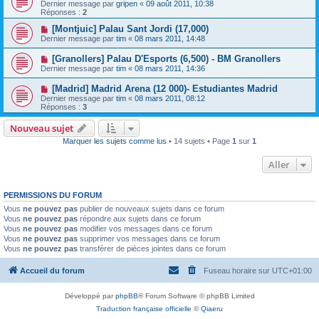
Dernier message par
gripen
«
09 août 2011, 10:38
Réponses :
2
[Montjuic] Palau Sant Jordi (17,000)
Dernier message par
tim
«
08 mars 2011, 14:48
[Granollers] Palau D'Esports (6,500) - BM Granollers
Dernier message par
tim
«
08 mars 2011, 14:36
[Madrid] Madrid Arena (12 000)- Estudiantes Madrid
Dernier message par
tim
«
08 mars 2011, 08:12
Réponses :
3
Nouveau sujet
Marquer les sujets comme lus
• 14 sujets • Page
1
sur
1
Aller
PERMISSIONS DU FORUM
Vous
ne pouvez pas
publier de nouveaux sujets dans ce forum
Vous
ne pouvez pas
répondre aux sujets dans ce forum
Vous
ne pouvez pas
modifier vos messages dans ce forum
Vous
ne pouvez pas
supprimer vos messages dans ce forum
Vous
ne pouvez pas
transférer de pièces jointes dans ce forum
Accueil du forum
Fuseau horaire sur
UTC+01:00
Développé par
phpBB
® Forum Software © phpBB Limited
Traduction française officielle
©
Qiaeru