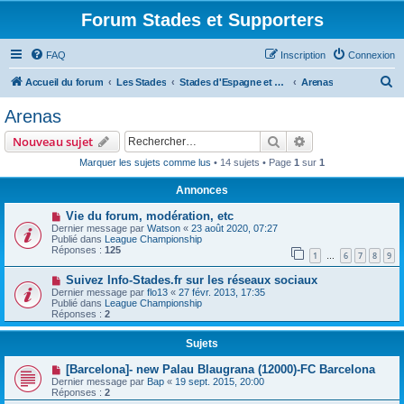
Forum Stades et Supporters
FAQ
Inscription
Connexion
R
Accueil du forum
Les Stades
Stades d'Espagne et du Portugal
Arenas
e
Arenas
c
Rechercher
Recherche avanc
Nouveau sujet
h
Marquer les sujets comme lus
• 14 sujets • Page
1
sur
1
e
Annonces
r
c
Vie du forum, modération, etc
Dernier message par
Watson
«
23 août 2020, 07:27
h
Publié dans
League Championship
Réponses :
125
e
1
6
7
8
9
…
r
Suivez Info-Stades.fr sur les réseaux sociaux
Dernier message par
flo13
«
27 févr. 2013, 17:35
Publié dans
League Championship
Réponses :
2
Sujets
[Barcelona]- new Palau Blaugrana (12000)-FC Barcelona
Dernier message par
Bap
«
19 sept. 2015, 20:00
Réponses :
2