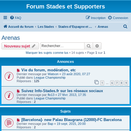
Forum Stades et Supporters
FAQ
Inscription
Connexion
R
Accueil du forum
Les Stades
Stades d'Espagne et du Portugal
Arenas
e
Arenas
c
Rechercher
Recherche avanc
Nouveau sujet
h
Marquer les sujets comme lus
• 14 sujets • Page
1
sur
1
e
Annonces
r
c
Vie du forum, modération, etc
Dernier message par
Watson
«
23 août 2020, 07:27
h
Publié dans
League Championship
Réponses :
125
e
1
6
7
8
9
…
r
Suivez Info-Stades.fr sur les réseaux sociaux
Dernier message par
flo13
«
27 févr. 2013, 17:35
Publié dans
League Championship
Réponses :
2
Sujets
[Barcelona]- new Palau Blaugrana (12000)-FC Barcelona
Dernier message par
Bap
«
19 sept. 2015, 20:00
Réponses :
2