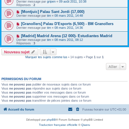
Dernier message par
gripen
«
09 août 2011, 10:38
Réponses :
2
[Montjuic] Palau Sant Jordi (17,000)
Dernier message par
tim
«
08 mars 2011, 14:48
[Granollers] Palau D'Esports (6,500) - BM Granollers
Dernier message par
tim
«
08 mars 2011, 14:36
[Madrid] Madrid Arena (12 000)- Estudiantes Madrid
Dernier message par
tim
«
08 mars 2011, 08:12
Réponses :
3
Nouveau sujet
Marquer les sujets comme lus
• 14 sujets • Page
1
sur
1
Aller
PERMISSIONS DU FORUM
Vous
ne pouvez pas
publier de nouveaux sujets dans ce forum
Vous
ne pouvez pas
répondre aux sujets dans ce forum
Vous
ne pouvez pas
modifier vos messages dans ce forum
Vous
ne pouvez pas
supprimer vos messages dans ce forum
Vous
ne pouvez pas
transférer de pièces jointes dans ce forum
Accueil du forum
Fuseau horaire sur
UTC+01:00
Développé par
phpBB
® Forum Software © phpBB Limited
Traduction française officielle
©
Qiaeru