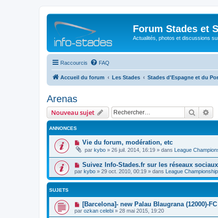
Forum Stades et 
Actualités, photos et discussions su
Raccourcis
FAQ
Accueil du forum
Les Stades
Stades d'Espagne et du Po
Arenas
Recher
Re
Nouveau sujet
ANNONCES
Vie du forum, modération, etc
par
kybo
»
26 juil. 2014, 16:19
» dans
League Champion
Suivez Info-Stades.fr sur les réseaux sociaux
par
kybo
»
29 oct. 2010, 00:19
» dans
League Championship
SUJETS
[Barcelona]- new Palau Blaugrana (12000)-FC
par
ozkan celebi
»
28 mai 2015, 19:20