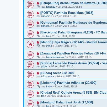
[Pampelune] Arena Reyno de Navarra (11,800
par
fanch22
»
24 sept. 2014, 08:55
[PORTO] Pavilhão Rosa Mota (4968)
par
dancar17
»
22 juin 2014, 11:19
[Gondomar] Pavilhão Multiusos de Gondomar
par
dancar17
»
22 juin 2014, 10:53
[Barcelone] Palau Blaugrana (8,250) - FC Bar
par
tim
»
26 févr. 2011, 10:33
[Madrid] Caja Mágica (12,442) - Madrid Tenn
par
kybo
»
21 nov. 2011, 14:48
[Zaragoza] Pabellón Principe Felipe (10,744)
par
bastienelmano77
»
21 déc. 2012, 09:35
[Vitoria] Fernando Buesa Arena (15,504) - Sa
par
gripen
»
05 avr. 2012, 22:16
[Bilbao] Arena (10,000)
par
info-stades
»
24 nov. 2011, 18:16
[Lisbonne] Pavilhão Atlântico (20,000)
par
kybo
»
21 nov. 2011, 15:27
[Ciudad Real] Quijote Arena (5 863)- BM Ciud
par
tim
»
26 févr. 2011, 10:19
[Montjuic] Palau Sant Jordi (17,000)
par
tim
»
08 mars 2011, 14:48