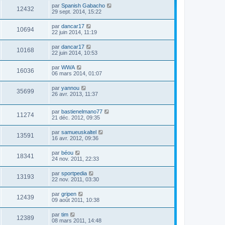
par
Spanish Gabacho
12432
29 sept. 2014, 15:22
par
dancar17
10694
22 juin 2014, 11:19
par
dancar17
10168
22 juin 2014, 10:53
par
WWA
16036
06 mars 2014, 01:07
par
yannou
35699
26 avr. 2013, 11:37
par
bastienelmano77
11274
21 déc. 2012, 09:35
par
samueuskaltel
13591
16 avr. 2012, 09:36
par
béou
18341
24 nov. 2011, 22:33
par
sportpedia
13193
22 nov. 2011, 03:30
par
gripen
12439
09 août 2011, 10:38
par
tim
12389
08 mars 2011, 14:48