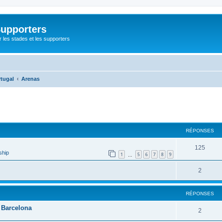
Supporters
r les stades et les supporters
rtugal
Arenas
cher
cherche avancée
RÉPONSES
125
ship
1
5
6
7
8
9
…
2
RÉPONSES
 Barcelona
2