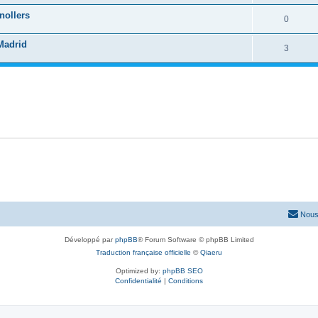
nollers
0
Madrid
3
Nous
Développé par
phpBB
® Forum Software © phpBB Limited
Traduction française officielle
©
Qiaeru
Optimized by:
phpBB SEO
Confidentialité
|
Conditions