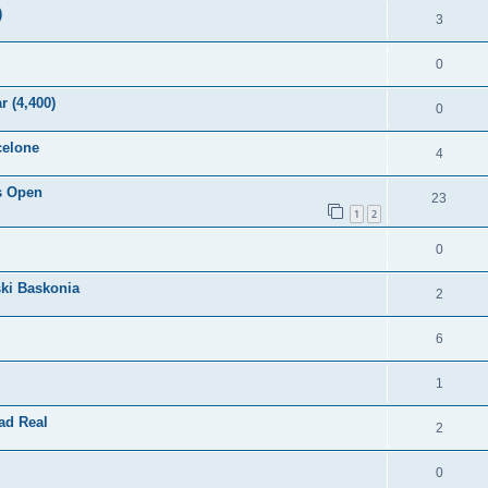
)
3
0
 (4,400)
0
celone
4
is Open
23
1
2
0
ski Baskonia
2
6
1
ad Real
2
0