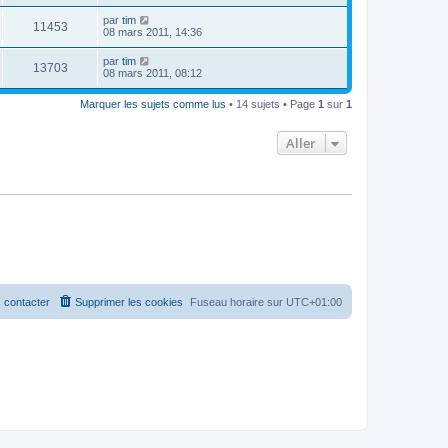
par
tim
11453
08 mars 2011, 14:36
par
tim
13703
08 mars 2011, 08:12
Marquer les sujets comme lus
• 14 sujets • Page
1
sur
1
Aller
 contacter
Supprimer les cookies
Fuseau horaire sur
UTC+01:00