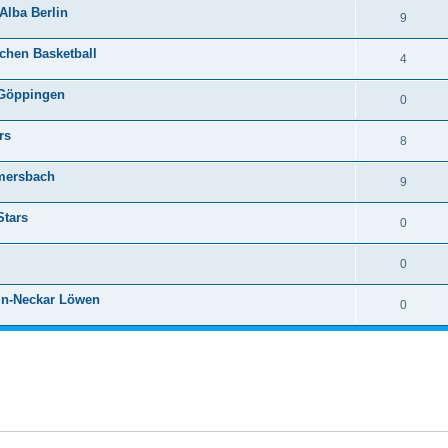
 Alba Berlin
9
chen Basketball
4
 Göppingen
0
rs
8
mmersbach
9
Stars
0
0
ein-Neckar Löwen
0