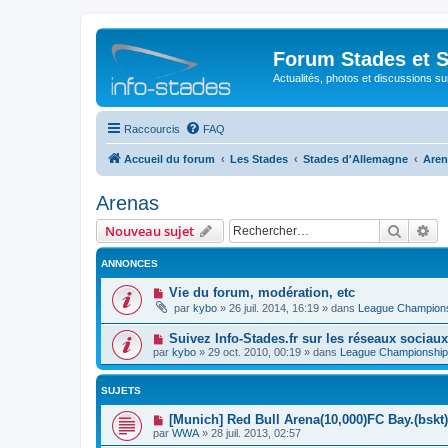
Forum Stades et 
Actualités, photos et discussions su
Raccourcis
FAQ
Accueil du forum
Les Stades
Stades d'Allemagne
Aren
Arenas
Recher
Re
Nouveau sujet
ANNONCES
Vie du forum, modération, etc
par
kybo
»
26 juil. 2014, 16:19
» dans
League Champion
Suivez Info-Stades.fr sur les réseaux sociaux
par
kybo
»
29 oct. 2010, 00:19
» dans
League Championship
SUJETS
[Munich] Red Bull Arena(10,000)FC Bay.(bskt
par
WWA
»
28 juil. 2013, 02:57