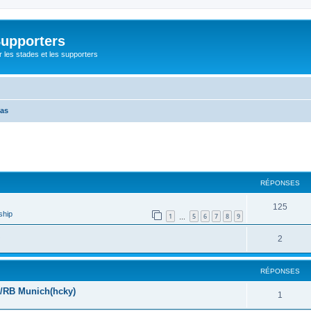
Supporters
r les stades et les supporters
as
cher
cherche avancée
RÉPONSES
125
ship
1
5
6
7
8
9
…
2
RÉPONSES
)/RB Munich(hcky)
1