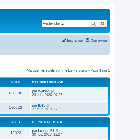
Rechercher
Recherche avancé
Inscription
Connexion
Marquer les sujets comme lus
• 9 sujets • Page
1
sur
1
VUES
DERNIER MESSAGE
par
Watson
668888
23 août 2020, 07:27
par
flo13
160222
27 févr. 2013, 17:35
VUES
DERNIER MESSAGE
par
Leonard81
12323
30 nov. 2023, 12:27