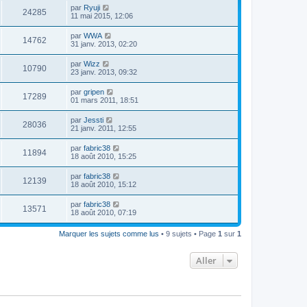
par
Ryuji
24285
11 mai 2015, 12:06
par
WWA
14762
31 janv. 2013, 02:20
par
Wizz
10790
23 janv. 2013, 09:32
par
gripen
17289
01 mars 2011, 18:51
par
Jessti
28036
21 janv. 2011, 12:55
par
fabric38
11894
18 août 2010, 15:25
par
fabric38
12139
18 août 2010, 15:12
par
fabric38
13571
18 août 2010, 07:19
Marquer les sujets comme lus
• 9 sujets • Page
1
sur
1
Aller