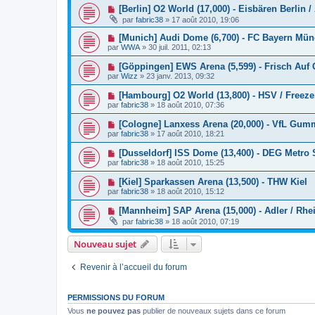
[Berlin] O2 World (17,000) - Eisbären Berlin /
par
fabric38
»
17 août 2010, 19:06
[Munich] Audi Dome (6,700) - FC Bayern Mün
par
WWA
»
30 juil. 2011, 02:13
[Göppingen] EWS Arena (5,599) - Frisch Auf
par
Wizz
»
23 janv. 2013, 09:32
[Hambourg] O2 World (13,800) - HSV / Freeze
par
fabric38
»
18 août 2010, 07:36
[Cologne] Lanxess Arena (20,000) - VfL Gu
par
fabric38
»
17 août 2010, 18:21
[Dusseldorf] ISS Dome (13,400) - DEG Metro 
par
fabric38
»
18 août 2010, 15:25
[Kiel] Sparkassen Arena (13,500) - THW Kiel
par
fabric38
»
18 août 2010, 15:12
[Mannheim] SAP Arena (15,000) - Adler / Rh
par
fabric38
»
18 août 2010, 07:19
Nouveau sujet
Revenir à l’accueil du forum
PERMISSIONS DU FORUM
Vous
ne pouvez pas
publier de nouveaux sujets dans ce forum