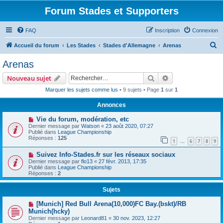
Forum Stades et Supporters
FAQ
Inscription
Connexion
R
Accueil du forum
Les Stades
Stades d'Allemagne
Arenas
e
Arenas
c
Rechercher
Recherche avanc
Nouveau sujet
h
Marquer les sujets comme lus
• 9 sujets • Page
1
sur
1
e
Annonces
r
c
Vie du forum, modération, etc
Dernier message par
Watson
«
23 août 2020, 07:27
h
Publié dans
League Championship
Réponses :
125
e
1
6
7
8
9
…
r
Suivez Info-Stades.fr sur les réseaux sociaux
Dernier message par
flo13
«
27 févr. 2013, 17:35
Publié dans
League Championship
Réponses :
2
Sujets
[Munich] Red Bull Arena(10,000)FC Bay.(bskt)/RB
Munich(hcky)
Dernier message par
Leonard81
«
30 nov. 2023, 12:27