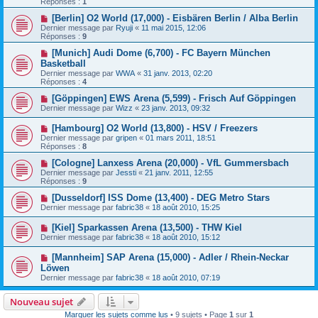
Réponses :
1
[Berlin] O2 World (17,000) - Eisbären Berlin / Alba Berlin
Dernier message par
Ryuji
«
11 mai 2015, 12:06
Réponses :
9
[Munich] Audi Dome (6,700) - FC Bayern München
Basketball
Dernier message par
WWA
«
31 janv. 2013, 02:20
Réponses :
4
[Göppingen] EWS Arena (5,599) - Frisch Auf Göppingen
Dernier message par
Wizz
«
23 janv. 2013, 09:32
[Hambourg] O2 World (13,800) - HSV / Freezers
Dernier message par
gripen
«
01 mars 2011, 18:51
Réponses :
8
[Cologne] Lanxess Arena (20,000) - VfL Gummersbach
Dernier message par
Jessti
«
21 janv. 2011, 12:55
Réponses :
9
[Dusseldorf] ISS Dome (13,400) - DEG Metro Stars
Dernier message par
fabric38
«
18 août 2010, 15:25
[Kiel] Sparkassen Arena (13,500) - THW Kiel
Dernier message par
fabric38
«
18 août 2010, 15:12
[Mannheim] SAP Arena (15,000) - Adler / Rhein-Neckar
Löwen
Dernier message par
fabric38
«
18 août 2010, 07:19
Nouveau sujet
Marquer les sujets comme lus
• 9 sujets • Page
1
sur
1