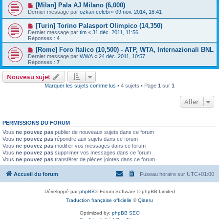
[Milan] Pala AJ Milano (6,000)
Dernier message par
ozkan celebi
«
09 nov. 2014, 18:41
[Turin] Torino Palasport Olimpico (14,350)
Dernier message par
tim
«
31 déc. 2011, 11:56
Réponses :
4
[Rome] Foro Italico (10,500) - ATP, WTA, Internazionali BNL
Dernier message par
WWA
«
24 déc. 2011, 10:57
Réponses :
7
Nouveau sujet
Marquer les sujets comme lus
• 4 sujets • Page
1
sur
1
Aller
PERMISSIONS DU FORUM
Vous
ne pouvez pas
publier de nouveaux sujets dans ce forum
Vous
ne pouvez pas
répondre aux sujets dans ce forum
Vous
ne pouvez pas
modifier vos messages dans ce forum
Vous
ne pouvez pas
supprimer vos messages dans ce forum
Vous
ne pouvez pas
transférer de pièces jointes dans ce forum
Accueil du forum
Fuseau horaire sur
UTC+01:00
Développé par
phpBB
® Forum Software © phpBB Limited
Traduction française officielle
©
Qiaeru
Optimized by:
phpBB SEO