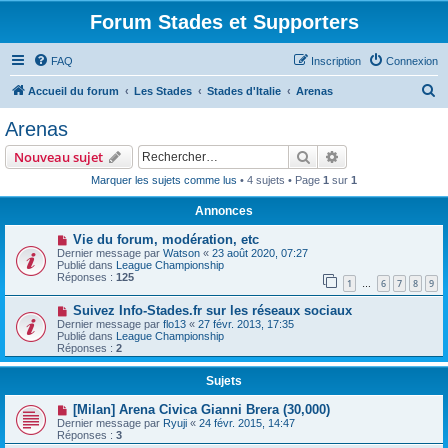
Forum Stades et Supporters
FAQ
Inscription
Connexion
R
Accueil du forum
Les Stades
Stades d'Italie
Arenas
e
Arenas
c
Rechercher
Recherche avanc
Nouveau sujet
h
Marquer les sujets comme lus
• 4 sujets • Page
1
sur
1
e
Annonces
r
c
Vie du forum, modération, etc
Dernier message par
Watson
«
23 août 2020, 07:27
h
Publié dans
League Championship
Réponses :
125
e
1
6
7
8
9
…
r
Suivez Info-Stades.fr sur les réseaux sociaux
Dernier message par
flo13
«
27 févr. 2013, 17:35
Publié dans
League Championship
Réponses :
2
Sujets
[Milan] Arena Civica Gianni Brera (30,000)
Dernier message par
Ryuji
«
24 févr. 2015, 14:47
Réponses :
3