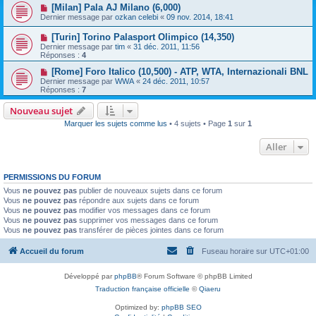
[Milan] Pala AJ Milano (6,000)
Dernier message par
ozkan celebi
«
09 nov. 2014, 18:41
[Turin] Torino Palasport Olimpico (14,350)
Dernier message par
tim
«
31 déc. 2011, 11:56
Réponses :
4
[Rome] Foro Italico (10,500) - ATP, WTA, Internazionali BNL
Dernier message par
WWA
«
24 déc. 2011, 10:57
Réponses :
7
Nouveau sujet
Marquer les sujets comme lus
• 4 sujets • Page
1
sur
1
Aller
PERMISSIONS DU FORUM
Vous
ne pouvez pas
publier de nouveaux sujets dans ce forum
Vous
ne pouvez pas
répondre aux sujets dans ce forum
Vous
ne pouvez pas
modifier vos messages dans ce forum
Vous
ne pouvez pas
supprimer vos messages dans ce forum
Vous
ne pouvez pas
transférer de pièces jointes dans ce forum
Accueil du forum
Fuseau horaire sur
UTC+01:00
Développé par
phpBB
® Forum Software © phpBB Limited
Traduction française officielle
©
Qiaeru
Optimized by:
phpBB SEO