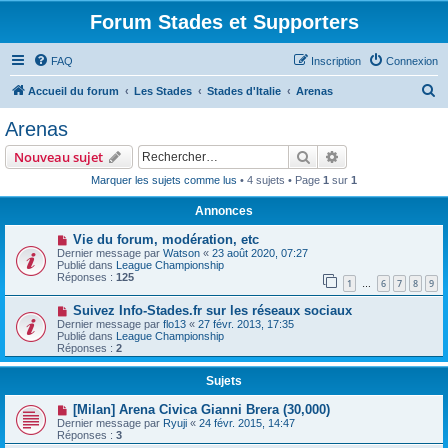
Forum Stades et Supporters
FAQ
Inscription
Connexion
R
Accueil du forum
Les Stades
Stades d'Italie
Arenas
e
Arenas
c
Rechercher
Recherche avanc
Nouveau sujet
h
Marquer les sujets comme lus
• 4 sujets • Page
1
sur
1
e
Annonces
r
c
Vie du forum, modération, etc
Dernier message par
Watson
«
23 août 2020, 07:27
h
Publié dans
League Championship
Réponses :
125
e
1
6
7
8
9
…
r
Suivez Info-Stades.fr sur les réseaux sociaux
Dernier message par
flo13
«
27 févr. 2013, 17:35
Publié dans
League Championship
Réponses :
2
Sujets
[Milan] Arena Civica Gianni Brera (30,000)
Dernier message par
Ryuji
«
24 févr. 2015, 14:47
Réponses :
3