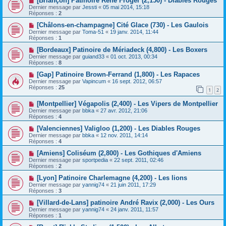
[Briançon] Patinoire René Froger (2,150) - Diables Rouges
Dernier message par
Jessti
«
05 mai 2014, 15:18
Réponses :
2
[Châlons-en-champagne] Cité Glace (730) - Les Gaulois
Dernier message par
Toma-51
«
19 janv. 2014, 11:44
Réponses :
1
[Bordeaux] Patinoire de Mériadeck (4,800) - Les Boxers
Dernier message par
guiand33
«
01 oct. 2013, 00:34
Réponses :
8
[Gap] Patinoire Brown-Ferrand (1,800) - Les Rapaces
Dernier message par
Vapincum
«
16 sept. 2012, 06:57
Réponses :
25
1
2
[Montpellier] Végapolis (2,400) - Les Vipers de Montpellier
Dernier message par
bbka
«
27 avr. 2012, 21:06
Réponses :
4
[Valenciennes] Valigloo (1,200) - Les Diables Rouges
Dernier message par
bbka
«
12 nov. 2011, 14:14
Réponses :
4
[Amiens] Coliséum (2,800) - Les Gothiques d'Amiens
Dernier message par
sportpedia
«
22 sept. 2011, 02:46
Réponses :
2
[Lyon] Patinoire Charlemagne (4,200) - Les lions
Dernier message par
yannig74
«
21 juin 2011, 17:29
Réponses :
3
[Villard-de-Lans] patinoire André Ravix (2,000) - Les Ours
Dernier message par
yannig74
«
24 janv. 2011, 11:57
Réponses :
1