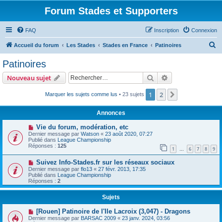
Forum Stades et Supporters
FAQ
Inscription
Connexion
R
Accueil du forum
Les Stades
Stades en France
Patinoires
e
Patinoires
c
Rechercher
Recherche avanc
Nouveau sujet
h
e
1
2
Suivant
Marquer les sujets comme lus
• 23 sujets
r
Annonces
c
Vie du forum, modération, etc
h
Dernier message par
Watson
«
23 août 2020, 07:27
Publié dans
League Championship
e
Réponses :
125
1
6
7
8
9
…
r
Suivez Info-Stades.fr sur les réseaux sociaux
Dernier message par
flo13
«
27 févr. 2013, 17:35
Publié dans
League Championship
Réponses :
2
Sujets
[Rouen] Patinoire de l'Ile Lacroix (3,047) - Dragons
Dernier message par
BARSAC 2009
«
23 janv. 2024, 03:56