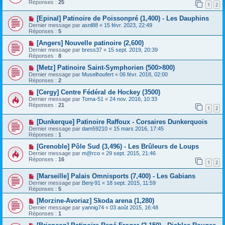
Réponses :
25
1
2
[Epinal] Patinoire de Poissonpré (1,400) - Les Dauphins
Dernier message par
asnl88
«
15 févr. 2023, 22:49
Réponses :
5
[Angers] Nouvelle patinoire (2,600)
Dernier message par
bress37
«
15 sept. 2019, 20:39
Réponses :
8
[Metz] Patinoire Saint-Symphorien (500>800)
Dernier message par
Muselhoufert
«
06 févr. 2018, 02:00
Réponses :
2
[Cergy] Centre Fédéral de Hockey (3500)
Dernier message par
Toma-51
«
24 nov. 2016, 10:33
Réponses :
21
1
2
[Dunkerque] Patinoire Raffoux - Corsaires Dunkerquois
Dernier message par
dam59210
«
15 mars 2016, 17:45
Réponses :
1
[Grenoble] Pôle Sud (3,496) - Les Brûleurs de Loups
Dernier message par
m@rco
«
29 sept. 2015, 21:46
Réponses :
16
1
2
[Marseille] Palais Omnisports (7,400) - Les Gabians
Dernier message par
Benj-91
«
18 sept. 2015, 11:59
Réponses :
5
[Morzine-Avoriaz] Skoda arena (1,280)
Dernier message par
yannig74
«
03 août 2015, 16:48
Réponses :
1