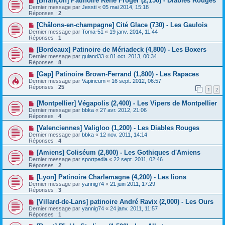
[Briançon] Patinoire René Froger (2,150) - Diables Rouges
Dernier message par
Jessti
«
05 mai 2014, 15:18
Réponses :
2
[Châlons-en-champagne] Cité Glace (730) - Les Gaulois
Dernier message par
Toma-51
«
19 janv. 2014, 11:44
Réponses :
1
[Bordeaux] Patinoire de Mériadeck (4,800) - Les Boxers
Dernier message par
guiand33
«
01 oct. 2013, 00:34
Réponses :
8
[Gap] Patinoire Brown-Ferrand (1,800) - Les Rapaces
Dernier message par
Vapincum
«
16 sept. 2012, 06:57
Réponses :
25
1
2
[Montpellier] Végapolis (2,400) - Les Vipers de Montpellier
Dernier message par
bbka
«
27 avr. 2012, 21:06
Réponses :
4
[Valenciennes] Valigloo (1,200) - Les Diables Rouges
Dernier message par
bbka
«
12 nov. 2011, 14:14
Réponses :
4
[Amiens] Coliséum (2,800) - Les Gothiques d'Amiens
Dernier message par
sportpedia
«
22 sept. 2011, 02:46
Réponses :
2
[Lyon] Patinoire Charlemagne (4,200) - Les lions
Dernier message par
yannig74
«
21 juin 2011, 17:29
Réponses :
3
[Villard-de-Lans] patinoire André Ravix (2,000) - Les Ours
Dernier message par
yannig74
«
24 janv. 2011, 11:57
Réponses :
1