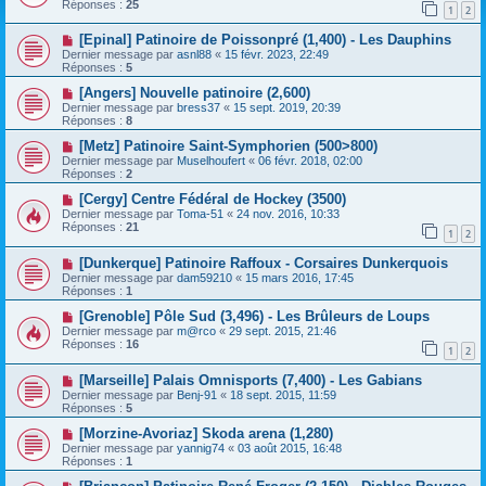
Réponses :
25
1
2
[Epinal] Patinoire de Poissonpré (1,400) - Les Dauphins
Dernier message par
asnl88
«
15 févr. 2023, 22:49
Réponses :
5
[Angers] Nouvelle patinoire (2,600)
Dernier message par
bress37
«
15 sept. 2019, 20:39
Réponses :
8
[Metz] Patinoire Saint-Symphorien (500>800)
Dernier message par
Muselhoufert
«
06 févr. 2018, 02:00
Réponses :
2
[Cergy] Centre Fédéral de Hockey (3500)
Dernier message par
Toma-51
«
24 nov. 2016, 10:33
Réponses :
21
1
2
[Dunkerque] Patinoire Raffoux - Corsaires Dunkerquois
Dernier message par
dam59210
«
15 mars 2016, 17:45
Réponses :
1
[Grenoble] Pôle Sud (3,496) - Les Brûleurs de Loups
Dernier message par
m@rco
«
29 sept. 2015, 21:46
Réponses :
16
1
2
[Marseille] Palais Omnisports (7,400) - Les Gabians
Dernier message par
Benj-91
«
18 sept. 2015, 11:59
Réponses :
5
[Morzine-Avoriaz] Skoda arena (1,280)
Dernier message par
yannig74
«
03 août 2015, 16:48
Réponses :
1