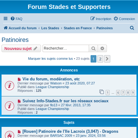
Forum Stades et Supporters
FAQ
Inscription
Connexion
R
Accueil du forum
Les Stades
Stades en France
Patinoires
e
Patinoires
c
Rechercher
Recherche avanc
Nouveau sujet
h
e
1
2
Suivant
Marquer les sujets comme lus
• 23 sujets
r
Annonces
c
Vie du forum, modération, etc
h
Dernier message par
Watson
«
23 août 2020, 07:27
Publié dans
League Championship
e
Réponses :
125
1
6
7
8
9
…
r
Suivez Info-Stades.fr sur les réseaux sociaux
Dernier message par
flo13
«
27 févr. 2013, 17:35
Publié dans
League Championship
Réponses :
2
Sujets
[Rouen] Patinoire de l'Ile Lacroix (3,047) - Dragons
Dernier message par
BARSAC 2009
«
23 janv. 2024, 03:56