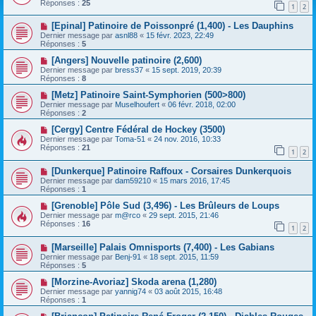
Réponses :
25
1
2
[Epinal] Patinoire de Poissonpré (1,400) - Les Dauphins
Dernier message par
asnl88
«
15 févr. 2023, 22:49
Réponses :
5
[Angers] Nouvelle patinoire (2,600)
Dernier message par
bress37
«
15 sept. 2019, 20:39
Réponses :
8
[Metz] Patinoire Saint-Symphorien (500>800)
Dernier message par
Muselhoufert
«
06 févr. 2018, 02:00
Réponses :
2
[Cergy] Centre Fédéral de Hockey (3500)
Dernier message par
Toma-51
«
24 nov. 2016, 10:33
Réponses :
21
1
2
[Dunkerque] Patinoire Raffoux - Corsaires Dunkerquois
Dernier message par
dam59210
«
15 mars 2016, 17:45
Réponses :
1
[Grenoble] Pôle Sud (3,496) - Les Brûleurs de Loups
Dernier message par
m@rco
«
29 sept. 2015, 21:46
Réponses :
16
1
2
[Marseille] Palais Omnisports (7,400) - Les Gabians
Dernier message par
Benj-91
«
18 sept. 2015, 11:59
Réponses :
5
[Morzine-Avoriaz] Skoda arena (1,280)
Dernier message par
yannig74
«
03 août 2015, 16:48
Réponses :
1