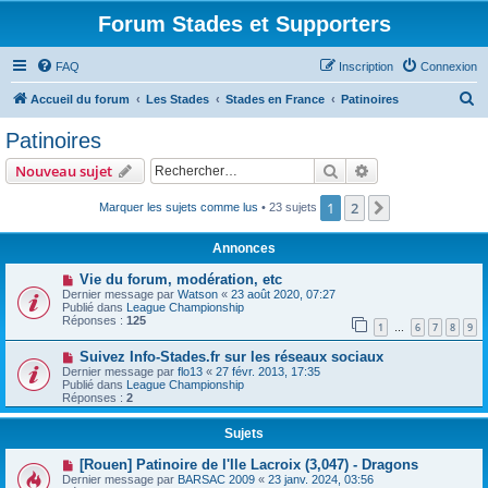
Forum Stades et Supporters
FAQ
Inscription
Connexion
R
Accueil du forum
Les Stades
Stades en France
Patinoires
e
Patinoires
c
Rechercher
Recherche avanc
Nouveau sujet
h
e
1
2
Suivant
Marquer les sujets comme lus
• 23 sujets
r
Annonces
c
Vie du forum, modération, etc
h
Dernier message par
Watson
«
23 août 2020, 07:27
Publié dans
League Championship
e
Réponses :
125
1
6
7
8
9
…
r
Suivez Info-Stades.fr sur les réseaux sociaux
Dernier message par
flo13
«
27 févr. 2013, 17:35
Publié dans
League Championship
Réponses :
2
Sujets
[Rouen] Patinoire de l'Ile Lacroix (3,047) - Dragons
Dernier message par
BARSAC 2009
«
23 janv. 2024, 03:56