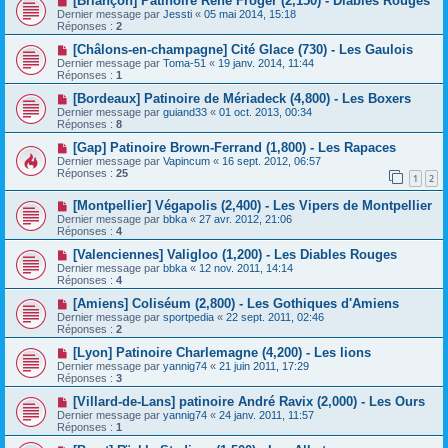
[Briançon] Patinoire René Froger (2,150) - Diables Rouges
Dernier message par
Jessti
«
05 mai 2014, 15:18
Réponses :
2
[Châlons-en-champagne] Cité Glace (730) - Les Gaulois
Dernier message par
Toma-51
«
19 janv. 2014, 11:44
Réponses :
1
[Bordeaux] Patinoire de Mériadeck (4,800) - Les Boxers
Dernier message par
guiand33
«
01 oct. 2013, 00:34
Réponses :
8
[Gap] Patinoire Brown-Ferrand (1,800) - Les Rapaces
Dernier message par
Vapincum
«
16 sept. 2012, 06:57
Réponses :
25
1
2
[Montpellier] Végapolis (2,400) - Les Vipers de Montpellier
Dernier message par
bbka
«
27 avr. 2012, 21:06
Réponses :
4
[Valenciennes] Valigloo (1,200) - Les Diables Rouges
Dernier message par
bbka
«
12 nov. 2011, 14:14
Réponses :
4
[Amiens] Coliséum (2,800) - Les Gothiques d'Amiens
Dernier message par
sportpedia
«
22 sept. 2011, 02:46
Réponses :
2
[Lyon] Patinoire Charlemagne (4,200) - Les lions
Dernier message par
yannig74
«
21 juin 2011, 17:29
Réponses :
3
[Villard-de-Lans] patinoire André Ravix (2,000) - Les Ours
Dernier message par
yannig74
«
24 janv. 2011, 11:57
Réponses :
1