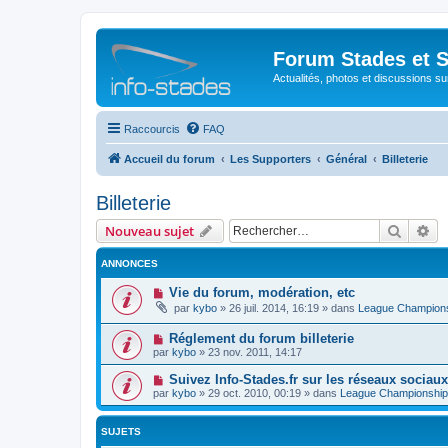
Forum Stades et 
Actualités, photos et discussions su
Raccourcis
FAQ
Accueil du forum
Les Supporters
Général
Billeterie
Billeterie
Recher
Re
Nouveau sujet
ANNONCES
Vie du forum, modération, etc
par
kybo
»
26 juil. 2014, 16:19
» dans
League Champion
Réglement du forum billeterie
par
kybo
»
23 nov. 2011, 14:17
Suivez Info-Stades.fr sur les réseaux sociaux
par
kybo
»
29 oct. 2010, 00:19
» dans
League Championship
SUJETS