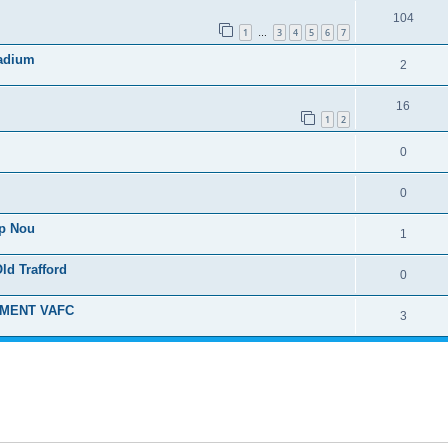
104
1
3
4
5
6
7
…
tadium
2
16
1
2
0
0
mp Nou
1
ld Trafford
0
MENT VAFC
3