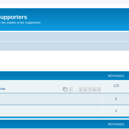
Supporters
r les stades et les supporters
cher
cherche avancée
RÉPONSES
125
ship
1
5
6
7
8
9
…
0
2
RÉPONSES