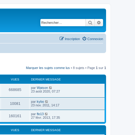
Rechercher
Recherche avancé
Inscription
Connexion
Marquer les sujets comme lus
• 8 sujets • Page
1
sur
1
VUES
DERNIER MESSAGE
par
Watson
668685
23 août 2020, 07:27
par
kybo
10081
23 nov. 2011, 14:17
par
flo13
160161
27 févr. 2013, 17:35
VUES
DERNIER MESSAGE