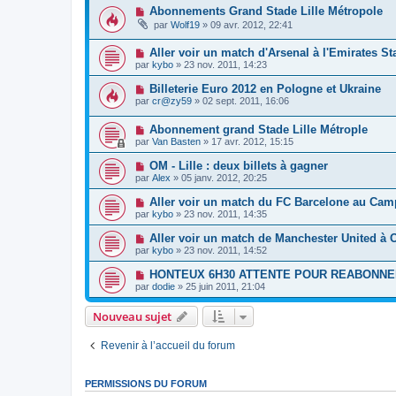
Abonnements Grand Stade Lille Métropole
par
Wolf19
»
09 avr. 2012, 22:41
Aller voir un match d'Arsenal à l'Emirates S
par
kybo
»
23 nov. 2011, 14:23
Billeterie Euro 2012 en Pologne et Ukraine
par
cr@zy59
»
02 sept. 2011, 16:06
Abonnement grand Stade Lille Métrople
par
Van Basten
»
17 avr. 2012, 15:15
OM - Lille : deux billets à gagner
par
Alex
»
05 janv. 2012, 20:25
Aller voir un match du FC Barcelone au Ca
par
kybo
»
23 nov. 2011, 14:35
Aller voir un match de Manchester United à O
par
kybo
»
23 nov. 2011, 14:52
HONTEUX 6H30 ATTENTE POUR REABONNE
par
dodie
»
25 juin 2011, 21:04
Nouveau sujet
Revenir à l’accueil du forum
PERMISSIONS DU FORUM