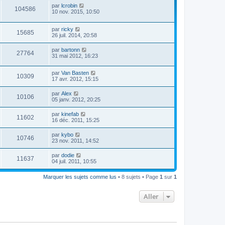
par
lcrobin
104586
10 nov. 2015, 10:50
par
ricky
15685
26 juil. 2014, 20:58
par
bartonn
27764
31 mai 2012, 16:23
par
Van Basten
10309
17 avr. 2012, 15:15
par
Alex
10106
05 janv. 2012, 20:25
par
kinefab
11602
16 déc. 2011, 15:25
par
kybo
10746
23 nov. 2011, 14:52
par
dodie
11637
04 juil. 2011, 10:55
Marquer les sujets comme lus
• 8 sujets • Page
1
sur
1
Aller