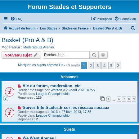
Forum Stades et Supporters
FAQ
Inscription
Connexion
R
Accueil du forum
Les Stades
Stades en France
Basket (Pro A & B)
e
Basket (Pro A & B)
c
Modérateur :
Modérateurs Arenas
h
Rechercher
Recherche avanc
Nouveau sujet
e
1
2
3
4
5
Suivant
Marquer les sujets comme lus
• 89 sujets
r
c
Annonces
h
Vie du forum, modération, etc
e
Dernier message par
Watson
«
23 août 2020, 07:27
Publié dans
League Championship
r
Réponses :
125
1
6
7
8
9
…
Suivez Info-Stades.fr sur les réseaux sociaux
Dernier message par
flo13
«
27 févr. 2013, 17:35
Publié dans
League Championship
Réponses :
2
Sujets
We Want Arenas !