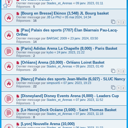
Dernier message par
Stades_et_Arenas
«
09 janv. 2023, 01:11
Réponses :
5
[Bourg en Bresse] Ekinox (3,548) JL Bourg basket
Dernier message par
JB Le PNJ
«
05 mai 2024, 14:34
Réponses :
16
1
2
[Pau] Palais des sports (7707) Élan Béarnais Pau-Lacq-
Orthez
Dernier message par
BARSAC 2009
«
23 janv. 2024, 03:50
Réponses :
14
[Paris] Adidas Arena La Chapelle (8,000) - Paris Basket
Dernier message par
kybo
«
24 janv. 2023, 21:22
Réponses :
2
[Orléans] Arena (10,000) - Orléans Loiret Basket
Dernier message par
Stades_et_Arenas
«
09 janv. 2023, 01:49
Réponses :
23
1
2
[Nancy] Palais des sports Jean-Weille (6,027) - SLUC Nancy
Dernier message par
simpson5
«
07 janv. 2023, 19:23
Réponses :
22
1
2
[Disneyland] Disney Events Arena (4,000) - Leaders Cup
Dernier message par
Stades_et_Arenas
«
07 janv. 2023, 11:52
Réponses :
1
[Le Havre] Dock Océane (3,600) - Saint Thomas Basket
Dernier message par
Stades_et_Arenas
«
07 janv. 2023, 11:18
Réponses :
8
[Lyon] Nouvelle Arena (10,000)
Dernier message par
Stades_et_Arenas
«
06 janv. 2023, 11:22