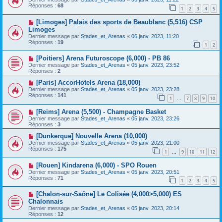
Réponses :
68
1
2
3
4
5
[Limoges] Palais des sports de Beaublanc (5,516) CSP
Limoges
Dernier message par
Stades_et_Arenas
«
06 janv. 2023, 11:20
Réponses :
19
1
2
[Poitiers] Arena Futuroscope (6,000) - PB 86
Dernier message par
Stades_et_Arenas
«
05 janv. 2023, 23:52
Réponses :
2
[Paris] AccorHotels Arena (18,000)
Dernier message par
Stades_et_Arenas
«
05 janv. 2023, 23:28
Réponses :
141
1
7
8
9
10
…
[Reims] Arena (5,500) - Champagne Basket
Dernier message par
Stades_et_Arenas
«
05 janv. 2023, 23:26
Réponses :
3
[Dunkerque] Nouvelle Arena (10,000)
Dernier message par
Stades_et_Arenas
«
05 janv. 2023, 21:00
Réponses :
175
1
9
10
11
12
…
[Rouen] Kindarena (6,000) - SPO Rouen
Dernier message par
Stades_et_Arenas
«
05 janv. 2023, 20:51
Réponses :
71
1
2
3
4
5
[Chalon-sur-Saône] Le Colisée (4,000>5,000) ES
Chalonnais
Dernier message par
Stades_et_Arenas
«
05 janv. 2023, 20:14
Réponses :
12