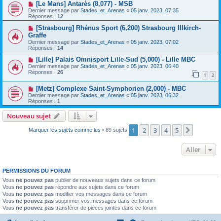
[Le Mans] Antarès (8,077) - MSB
Dernier message par
Stades_et_Arenas
«
05 janv. 2023, 07:35
Réponses :
12
[Strasbourg] Rhénus Sport (6,200) Strasbourg Illkirch-
Graffe
Dernier message par
Stades_et_Arenas
«
05 janv. 2023, 07:02
Réponses :
14
[Lille] Palais Omnisport Lille-Sud (5,000) - Lille MBC
Dernier message par
Stades_et_Arenas
«
05 janv. 2023, 06:40
Réponses :
26
1
2
[Metz] Complexe Saint-Symphorien (2,000) - MBC
Dernier message par
Stades_et_Arenas
«
05 janv. 2023, 06:32
Réponses :
1
Nouveau sujet
1
2
3
4
5
Suivant
Marquer les sujets comme lus
• 89 sujets
Aller
PERMISSIONS DU FORUM
Vous
ne pouvez pas
publier de nouveaux sujets dans ce forum
Vous
ne pouvez pas
répondre aux sujets dans ce forum
Vous
ne pouvez pas
modifier vos messages dans ce forum
Vous
ne pouvez pas
supprimer vos messages dans ce forum
Vous
ne pouvez pas
transférer de pièces jointes dans ce forum