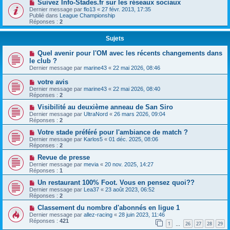
Suivez Info-Stades.fr sur les réseaux sociaux
Dernier message par
flo13
«
27 févr. 2013, 17:35
Publié dans
League Championship
Réponses :
2
Sujets
Quel avenir pour l'OM avec les récents changements dans
le club ?
Dernier message par
marine43
«
22 mai 2026, 08:46
votre avis
Dernier message par
marine43
«
22 mai 2026, 08:40
Réponses :
2
Visibilité au deuxième anneau de San Siro
Dernier message par
UltraNord
«
26 mars 2026, 09:04
Réponses :
2
Votre stade préféré pour l'ambiance de match ?
Dernier message par
Karlos5
«
01 déc. 2025, 08:06
Réponses :
2
Revue de presse
Dernier message par
mevia
«
20 nov. 2025, 14:27
Réponses :
1
Un restaurant 100% Foot. Vous en pensez quoi??
Dernier message par
Lea37
«
23 août 2023, 06:52
Réponses :
2
Classement du nombre d'abonnés en ligue 1
Dernier message par
allez-racing
«
28 juin 2023, 11:46
Réponses :
421
1
26
27
28
29
…