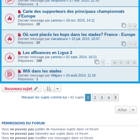
Dernier message par
simpson5
«
27 nov. 2015, 22:33
Réponses :
1
Carte des supporteurs des principaux championnats
d'Europe
Dernier message par
yannou
«
19 oct. 2015, 14:11
Réponses :
20
1
2
Où sont placés les kops dans les stades? France - Europe
Dernier message par
claradouce
«
15 juil. 2015, 10:07
Réponses :
20
1
2
Les affluences en Ligue 2
Dernier message par
yannou
«
01 sept. 2014, 16:21
Réponses :
188
1
10
11
12
13
…
Wifi dans les stades
Dernier message par
Wilgars
«
19 août 2014, 11:16
Réponses :
1
Nouveau sujet
1
2
3
4
Suivant
Marquer les sujets comme lus
• 62 sujets
Aller
PERMISSIONS DU FORUM
Vous
ne pouvez pas
publier de nouveaux sujets dans ce forum
Vous
ne pouvez pas
répondre aux sujets dans ce forum
Vous
ne pouvez pas
modifier vos messages dans ce forum