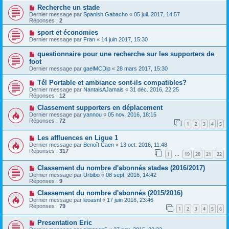
Recherche un stade
Dernier message par
Spanish Gabacho
«
05 juil. 2017, 14:57
Réponses :
2
sport et économies
Dernier message par
Fran
«
14 juin 2017, 15:30
questionnaire pour une recherche sur les supporters de
foot
Dernier message par
gaelMCDip
«
28 mars 2017, 15:30
Tél Portable et ambiance sont-ils compatibles?
Dernier message par
NantaisAJamais
«
31 déc. 2016, 22:25
Réponses :
12
Classement supporters en déplacement
Dernier message par
yannou
«
05 nov. 2016, 18:15
Réponses :
72
1
2
3
4
5
Les affluences en Ligue 1
Dernier message par
Benoît Caen
«
13 oct. 2016, 11:48
Réponses :
317
1
19
20
21
22
…
Classement du nombre d'abonnés stades (2016/2017)
Dernier message par
Urbibo
«
08 sept. 2016, 14:42
Réponses :
9
Classement du nombre d'abonnés (2015/2016)
Dernier message par
leoasnl
«
17 juin 2016, 23:46
Réponses :
79
1
2
3
4
5
6
Presentation Eric