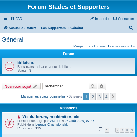
Forum Stades et Supporters
FAQ
Inscription
Connexion
R
Accueil du forum
Les Supporters
Général
e
Général
c
Marquer tous les sous-forums comme lus
h
Forum
e
Billeterie
r
Bons plans, achat et vente de billets
Sujets :
9
c
h
Rechercher
Recherche avanc
Nouveau sujet
e
r
1
2
3
4
Suivant
Marquer les sujets comme lus
• 62 sujets
Annonces
Vie du forum, modération, etc
Dernier message par
Watson
«
23 août 2020, 07:27
Publié dans
League Championship
Réponses :
125
1
6
7
8
9
…