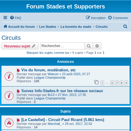
Forum Stades et Supporters
FAQ
Inscription
Connexion
R
Accueil du forum
Les Stades
La buvette du stade
Circuits
e
Circuits
c
Rechercher
Recherche avanc
Nouveau sujet
h
Marquer les sujets comme lus
• 9 sujets • Page
1
sur
1
e
Annonces
r
c
Vie du forum, modération, etc
Dernier message par
Watson
«
23 août 2020, 07:27
h
Publié dans
League Championship
Réponses :
125
e
1
6
7
8
9
…
r
Suivez Info-Stades.fr sur les réseaux sociaux
Dernier message par
flo13
«
27 févr. 2013, 17:35
Publié dans
League Championship
Réponses :
2
Sujets
[Le Castellet] - Circuit Paul Ricard (5.861 kms)
Dernier message par
Marshall_
«
29 oct. 2017, 22:02
Réponses :
14