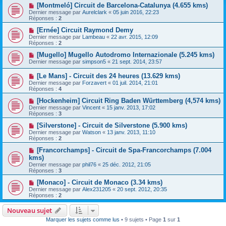
[Montmeló] Circuit de Barcelona-Catalunya (4.655 kms)
Dernier message par
Aurelclark
«
05 juin 2016, 22:23
Réponses :
2
[Ernée] Circuit Raymond Demy
Dernier message par
Lambeau
«
22 avr. 2015, 12:09
Réponses :
2
[Mugello] Mugello Autodromo Internazionale (5.245 kms)
Dernier message par
simpson5
«
21 sept. 2014, 23:57
[Le Mans] - Circuit des 24 heures (13.629 kms)
Dernier message par
Forzavert
«
01 juil. 2014, 21:01
Réponses :
4
[Hockenheim] Circuit Ring Baden Württemberg (4,574 kms)
Dernier message par
Vincent
«
15 janv. 2013, 17:02
Réponses :
3
[Silverstone] - Circuit de Silverstone (5.900 kms)
Dernier message par
Watson
«
13 janv. 2013, 11:10
Réponses :
2
[Francorchamps] - Circuit de Spa-Francorchamps (7.004
kms)
Dernier message par
phil76
«
25 déc. 2012, 21:05
Réponses :
3
[Monaco] - Circuit de Monaco (3.34 kms)
Dernier message par
Alex231205
«
20 sept. 2012, 20:35
Réponses :
2
Nouveau sujet
Marquer les sujets comme lus
• 9 sujets • Page
1
sur
1