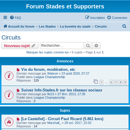
Forum Stades et Supporters
FAQ
Inscription
Connexion
R
Accueil du forum
Les Stades
La buvette du stade
Circuits
e
Circuits
c
Rechercher
Recherche avanc
Nouveau sujet
h
Marquer les sujets comme lus
• 9 sujets • Page
1
sur
1
e
Annonces
r
c
Vie du forum, modération, etc
Dernier message par
Watson
«
23 août 2020, 07:27
h
Publié dans
League Championship
Réponses :
125
e
1
6
7
8
9
…
r
Suivez Info-Stades.fr sur les réseaux sociaux
Dernier message par
flo13
«
27 févr. 2013, 17:35
Publié dans
League Championship
Réponses :
2
Sujets
[Le Castellet] - Circuit Paul Ricard (5.861 kms)
Dernier message par
Marshall_
«
29 oct. 2017, 22:02
Réponses :
14