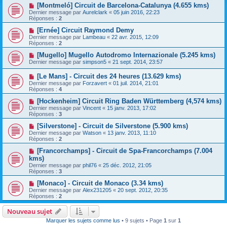
[Montmeló] Circuit de Barcelona-Catalunya (4.655 kms)
Dernier message par
Aurelclark
«
05 juin 2016, 22:23
Réponses :
2
[Ernée] Circuit Raymond Demy
Dernier message par
Lambeau
«
22 avr. 2015, 12:09
Réponses :
2
[Mugello] Mugello Autodromo Internazionale (5.245 kms)
Dernier message par
simpson5
«
21 sept. 2014, 23:57
[Le Mans] - Circuit des 24 heures (13.629 kms)
Dernier message par
Forzavert
«
01 juil. 2014, 21:01
Réponses :
4
[Hockenheim] Circuit Ring Baden Württemberg (4,574 kms)
Dernier message par
Vincent
«
15 janv. 2013, 17:02
Réponses :
3
[Silverstone] - Circuit de Silverstone (5.900 kms)
Dernier message par
Watson
«
13 janv. 2013, 11:10
Réponses :
2
[Francorchamps] - Circuit de Spa-Francorchamps (7.004
kms)
Dernier message par
phil76
«
25 déc. 2012, 21:05
Réponses :
3
[Monaco] - Circuit de Monaco (3.34 kms)
Dernier message par
Alex231205
«
20 sept. 2012, 20:35
Réponses :
2
Nouveau sujet
Marquer les sujets comme lus
• 9 sujets • Page
1
sur
1