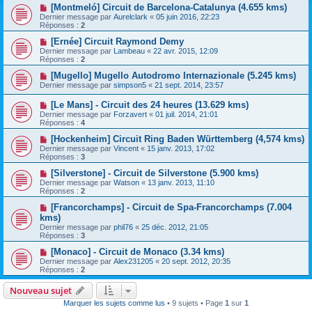
[Montmeló] Circuit de Barcelona-Catalunya (4.655 kms)
Dernier message par
Aurelclark
«
05 juin 2016, 22:23
Réponses :
2
[Ernée] Circuit Raymond Demy
Dernier message par
Lambeau
«
22 avr. 2015, 12:09
Réponses :
2
[Mugello] Mugello Autodromo Internazionale (5.245 kms)
Dernier message par
simpson5
«
21 sept. 2014, 23:57
[Le Mans] - Circuit des 24 heures (13.629 kms)
Dernier message par
Forzavert
«
01 juil. 2014, 21:01
Réponses :
4
[Hockenheim] Circuit Ring Baden Württemberg (4,574 kms)
Dernier message par
Vincent
«
15 janv. 2013, 17:02
Réponses :
3
[Silverstone] - Circuit de Silverstone (5.900 kms)
Dernier message par
Watson
«
13 janv. 2013, 11:10
Réponses :
2
[Francorchamps] - Circuit de Spa-Francorchamps (7.004
kms)
Dernier message par
phil76
«
25 déc. 2012, 21:05
Réponses :
3
[Monaco] - Circuit de Monaco (3.34 kms)
Dernier message par
Alex231205
«
20 sept. 2012, 20:35
Réponses :
2
Nouveau sujet
Marquer les sujets comme lus
• 9 sujets • Page
1
sur
1