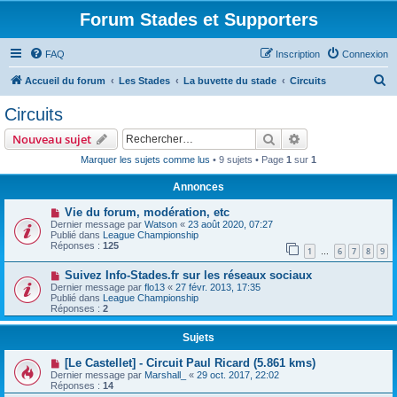
Forum Stades et Supporters
FAQ
Inscription
Connexion
R
Accueil du forum
Les Stades
La buvette du stade
Circuits
e
Circuits
c
Rechercher
Recherche avanc
Nouveau sujet
h
Marquer les sujets comme lus
• 9 sujets • Page
1
sur
1
e
Annonces
r
c
Vie du forum, modération, etc
Dernier message par
Watson
«
23 août 2020, 07:27
h
Publié dans
League Championship
Réponses :
125
e
1
6
7
8
9
…
r
Suivez Info-Stades.fr sur les réseaux sociaux
Dernier message par
flo13
«
27 févr. 2013, 17:35
Publié dans
League Championship
Réponses :
2
Sujets
[Le Castellet] - Circuit Paul Ricard (5.861 kms)
Dernier message par
Marshall_
«
29 oct. 2017, 22:02
Réponses :
14