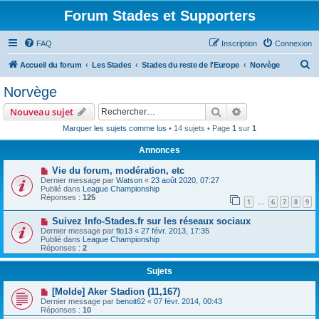
Forum Stades et Supporters
FAQ
Inscription
Connexion
R
Accueil du forum
Les Stades
Stades du reste de l'Europe
Norvège
e
Norvège
c
Rechercher
Recherche avanc
Nouveau sujet
h
Marquer les sujets comme lus
• 14 sujets • Page
1
sur
1
e
Annonces
r
c
Vie du forum, modération, etc
Dernier message par
Watson
«
23 août 2020, 07:27
h
Publié dans
League Championship
Réponses :
125
e
1
6
7
8
9
…
r
Suivez Info-Stades.fr sur les réseaux sociaux
Dernier message par
flo13
«
27 févr. 2013, 17:35
Publié dans
League Championship
Réponses :
2
Sujets
[Molde] Aker Stadion (11,167)
Dernier message par
benoit62
«
07 févr. 2014, 00:43
Réponses :
10