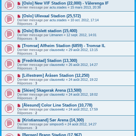
[Oslo] New VIF Stadion (22,000) - Vålerenga IF
Dernier message par
actu.stades
«
15 mars 2013, 20:38
[Oslo] Ullevaal Stadion (25,572)
Dernier message par
actu.stades
«
10 oct. 2012, 17:14
Réponses :
2
[Oslo] Bislett stadion (15,400)
Dernier message par
Litmanen
«
12 sept. 2012, 14:01
Réponses :
5
[Tromsø] Alfheim Stadion (6859) - Tromsø IL
Dernier message par
clausewitz
«
29 août 2012, 13:15
Réponses :
1
[Fredrikstad] Stadion (13,300)
Dernier message par
clausewitz
«
26 août 2012, 14:27
Réponses :
1
[Lillestrøm] Åråsen Stadion (12,250)
Dernier message par
clausewitz
«
24 août 2012, 19:22
Réponses :
3
[Skien] Skagerak Arena (13,500)
Dernier message par
clausewitz
«
24 août 2012, 18:02
Réponses :
2
[Ålesund] Color Line Stadion (10,778)
Dernier message par
clausewitz
«
24 août 2012, 17:59
Réponses :
2
[Kristiansand] Sør Arena (14,300)
Dernier message par
simpson5
«
24 août 2012, 14:27
Réponses :
3
[Bergen] Brann Stadion (17,967)