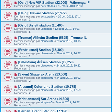
[Oslo] New VIF Stadion (22,000) - Vålerenga IF
Dernier message par
actu.stades
«
15 mars 2013, 20:38
[Oslo] Ullevaal Stadion (25,572)
Dernier message par
actu.stades
«
10 oct. 2012, 17:14
Réponses :
2
[Oslo] Bislett stadion (15,400)
Dernier message par
Litmanen
«
12 sept. 2012, 14:01
Réponses :
5
[Tromsø] Alfheim Stadion (6859) - Tromsø IL
Dernier message par
clausewitz
«
29 août 2012, 13:15
Réponses :
1
[Fredrikstad] Stadion (13,300)
Dernier message par
clausewitz
«
26 août 2012, 14:27
Réponses :
1
[Lillestrøm] Åråsen Stadion (12,250)
Dernier message par
clausewitz
«
24 août 2012, 19:22
Réponses :
3
[Skien] Skagerak Arena (13,500)
Dernier message par
clausewitz
«
24 août 2012, 18:02
Réponses :
2
[Ålesund] Color Line Stadion (10,778)
Dernier message par
clausewitz
«
24 août 2012, 17:59
Réponses :
2
[Kristiansand] Sør Arena (14,300)
Dernier message par
simpson5
«
24 août 2012, 14:27
Réponses :
3
[Bergen] Brann Stadion (17,967)