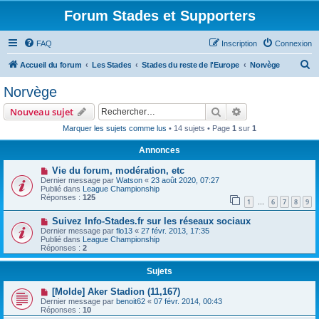
Forum Stades et Supporters
FAQ
Inscription
Connexion
R
Accueil du forum
Les Stades
Stades du reste de l'Europe
Norvège
e
Norvège
c
Rechercher
Recherche avanc
Nouveau sujet
h
Marquer les sujets comme lus
• 14 sujets • Page
1
sur
1
e
Annonces
r
c
Vie du forum, modération, etc
Dernier message par
Watson
«
23 août 2020, 07:27
h
Publié dans
League Championship
Réponses :
125
e
1
6
7
8
9
…
r
Suivez Info-Stades.fr sur les réseaux sociaux
Dernier message par
flo13
«
27 févr. 2013, 17:35
Publié dans
League Championship
Réponses :
2
Sujets
[Molde] Aker Stadion (11,167)
Dernier message par
benoit62
«
07 févr. 2014, 00:43
Réponses :
10