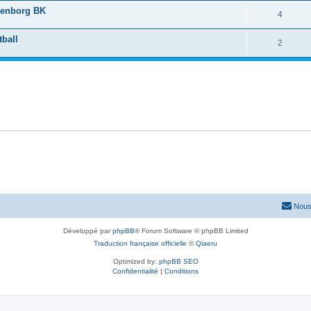
osenborg BK
4
tball
2
Nous
Développé par
phpBB
® Forum Software © phpBB Limited
Traduction française officielle
©
Qiaeru
Optimized by:
phpBB SEO
Confidentialité
|
Conditions