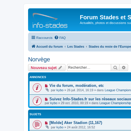
Forum Stades et 
Actualités, photos et discussions su
Raccourcis
FAQ
Accueil du forum
Les Stades
Stades du reste de l'Europe
Norvège
Recher
Re
Nouveau sujet
ANNONCES
Vie du forum, modération, etc
par
kybo
»
26 juil. 2014, 16:19
» dans
League Champion
Suivez Info-Stades.fr sur les réseaux sociaux
par
kybo
»
29 oct. 2010, 00:19
» dans
League Championship
SUJETS
[Molde] Aker Stadion (11,167)
par
kybo
»
24 août 2012, 16:52