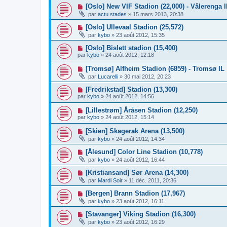
[Oslo] New VIF Stadion (22,000) - Vålerenga I
par
actu.stades
»
15 mars 2013, 20:38
[Oslo] Ullevaal Stadion (25,572)
par
kybo
»
23 août 2012, 15:35
[Oslo] Bislett stadion (15,400)
par
kybo
»
24 août 2012, 12:18
[Tromsø] Alfheim Stadion (6859) - Tromsø IL
par
Lucarelli
»
30 mai 2012, 20:23
[Fredrikstad] Stadion (13,300)
par
kybo
»
24 août 2012, 14:56
[Lillestrøm] Åråsen Stadion (12,250)
par
kybo
»
24 août 2012, 15:14
[Skien] Skagerak Arena (13,500)
par
kybo
»
24 août 2012, 14:34
[Ålesund] Color Line Stadion (10,778)
par
kybo
»
24 août 2012, 16:44
[Kristiansand] Sør Arena (14,300)
par
Mardi Soir
»
11 déc. 2011, 20:36
[Bergen] Brann Stadion (17,967)
par
kybo
»
23 août 2012, 16:11
[Stavanger] Viking Stadion (16,300)
par
kybo
»
23 août 2012, 16:29