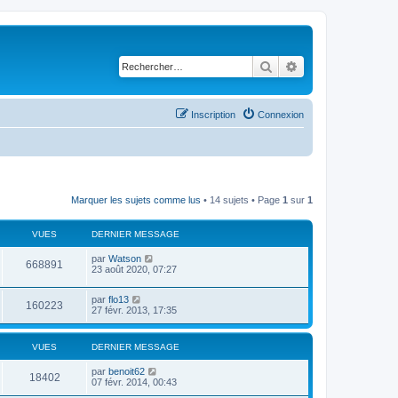
Rechercher
Recherche avancé
Inscription
Connexion
Marquer les sujets comme lus
• 14 sujets • Page
1
sur
1
VUES
DERNIER MESSAGE
par
Watson
668891
23 août 2020, 07:27
par
flo13
160223
27 févr. 2013, 17:35
VUES
DERNIER MESSAGE
par
benoit62
18402
07 févr. 2014, 00:43