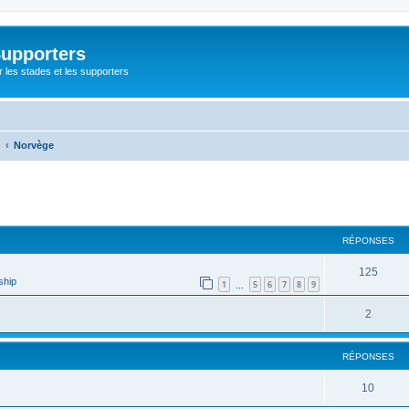
Supporters
r les stades et les supporters
Norvège
cher
cherche avancée
RÉPONSES
125
ship
1
5
6
7
8
9
…
2
RÉPONSES
10