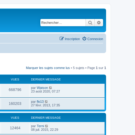
Rechercher
Recherche avancé
Inscription
Connexion
Marquer les sujets comme lus
• 5 sujets • Page
1
sur
1
VUES
DERNIER MESSAGE
par
Watson
668796
23 août 2020, 07:27
par
flo13
160203
27 févr. 2013, 17:35
VUES
DERNIER MESSAGE
par
Terni
12464
08 juil. 2015, 22:29