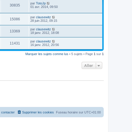
par
TotoJp
30835
01 avr. 2014, 09:50
par
clausewitz
15086
28 juin 2012, 09:15
par
clausewitz
13369
18 janv. 2012, 18:08
par
clausewitz
11431
16 janv. 2012, 20:56
Marquer les sujets comme lus
• 5 sujets • Page
1
sur
1
Aller
 contacter
Supprimer les cookies
Fuseau horaire sur
UTC+01:00