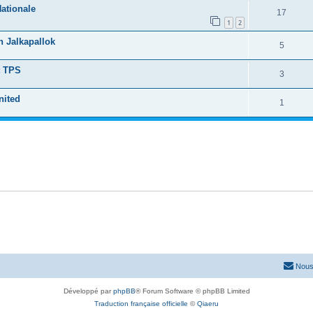
Nationale
17
1
2
n Jalkapallok
5
et TPS
3
nited
1
Nous
Développé par
phpBB
® Forum Software © phpBB Limited
Traduction française officielle
©
Qiaeru