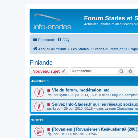
Forum Stades et 
Actualités, photos et discussions su
Raccourcis
FAQ
Accueil du forum
Les Stades
Stades du reste de l'Europe
Finlande
Recher
Re
Nouveau sujet
ANNONCES
Vie du forum, modération, etc
par
kybo
»
26 juil. 2014, 16:19
» dans
League Champion
Suivez Info-Stades.fr sur les réseaux sociaux
par
kybo
»
29 oct. 2010, 00:19
» dans
League Championship
SUJETS
[Rovaniemi] Rovaniemen Keskuskenttä (2803
par
Elie
»
06 mai 2015, 17:46