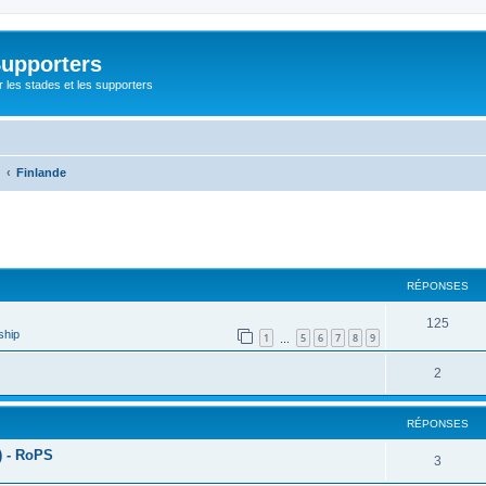
Supporters
r les stades et les supporters
Finlande
cher
cherche avancée
RÉPONSES
125
ship
1
5
6
7
8
9
…
2
RÉPONSES
) - RoPS
3