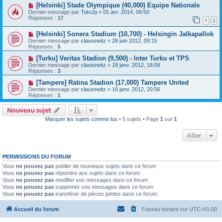
[Helsinki] Stade Olympique (40,000) Equipe Nationale
Dernier message par
TotoJp
«
01 avr. 2014, 09:50
Réponses :
17
1
2
[Helsinki] Sonera Stadium (10,700) - Helsingin Jalkapallok
Dernier message par
clausewitz
«
28 juin 2012, 09:15
Réponses :
5
[Turku] Veritas Stadion (9,500) - Inter Turku et TPS
Dernier message par
clausewitz
«
18 janv. 2012, 18:08
Réponses :
3
[Tampere] Ratina Stadion (17,000) Tampere United
Dernier message par
clausewitz
«
16 janv. 2012, 20:56
Réponses :
1
Nouveau sujet
Marquer les sujets comme lus
• 5 sujets • Page
1
sur
1
Aller
PERMISSIONS DU FORUM
Vous
ne pouvez pas
publier de nouveaux sujets dans ce forum
Vous
ne pouvez pas
répondre aux sujets dans ce forum
Vous
ne pouvez pas
modifier vos messages dans ce forum
Vous
ne pouvez pas
supprimer vos messages dans ce forum
Vous
ne pouvez pas
transférer de pièces jointes dans ce forum
Accueil du forum
Fuseau horaire sur
UTC+01:00