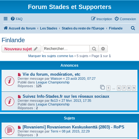
Forum Stades et Supporters
FAQ
Inscription
Connexion
R
Accueil du forum
Les Stades
Stades du reste de l'Europe
Finlande
e
Finlande
c
Rechercher
Recherche avanc
Nouveau sujet
h
Marquer les sujets comme lus
• 5 sujets • Page
1
sur
1
e
Annonces
r
c
Vie du forum, modération, etc
Dernier message par
Watson
«
23 août 2020, 07:27
h
Publié dans
League Championship
Réponses :
125
e
1
6
7
8
9
…
r
Suivez Info-Stades.fr sur les réseaux sociaux
Dernier message par
flo13
«
27 févr. 2013, 17:35
Publié dans
League Championship
Réponses :
2
Sujets
[Rovaniemi] Rovaniemen Keskuskenttä (2803) - RoPS
Dernier message par
Terni
«
08 juil. 2015, 22:29
Réponses :
3