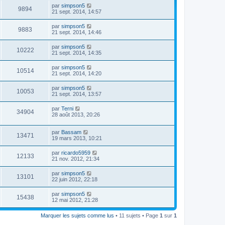
par
simpson5
9894
21 sept. 2014, 14:57
par
simpson5
9883
21 sept. 2014, 14:46
par
simpson5
10222
21 sept. 2014, 14:35
par
simpson5
10514
21 sept. 2014, 14:20
par
simpson5
10053
21 sept. 2014, 13:57
par
Terni
34904
28 août 2013, 20:26
par
Bassam
13471
19 mars 2013, 10:21
par
ricardo5959
12133
21 nov. 2012, 21:34
par
simpson5
13101
22 juin 2012, 22:18
par
simpson5
15438
12 mai 2012, 21:28
Marquer les sujets comme lus
• 11 sujets • Page
1
sur
1