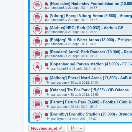
[Hardeslev] Haderslev Fodboldstadion (10.00
par
simpson5
»
21 sept. 2014, 14:57
[Viborg] Energi Viborg Arena (9.566) - Vibor
par
simpson5
»
21 sept. 2014, 14:46
[Aarhus] NRGi Park (20.032) - Aarhus GF
par
simpson5
»
21 sept. 2014, 14:35
[Esbjerg] Blue Water Arena (18.000) - Esbjerg
par
simpson5
»
21 sept. 2014, 14:20
[Randers] AutoC Park Randers (10.300) - Ran
par
simpson5
»
21 sept. 2014, 13:57
[Copenhague] Parken stadion (43,000) - FC 
par
fabric38
»
18 août 2010, 16:42
[Aalborg] Energi Nord Arena (13,800) - AaB Å
par
garden
»
30 août 2012, 14:04
[Odense] Tre For Park (15,633) - OB Odense
par
garden
»
30 août 2012, 13:53
[Farum] Farum Park (9,600) - Football Club 
par
garden
»
22 juin 2012, 15:42
[Brøndby] Brøndby Stadion (29,000) - Brøndb
par
Ryuji
»
03 mars 2011, 17:07
Nouveau sujet