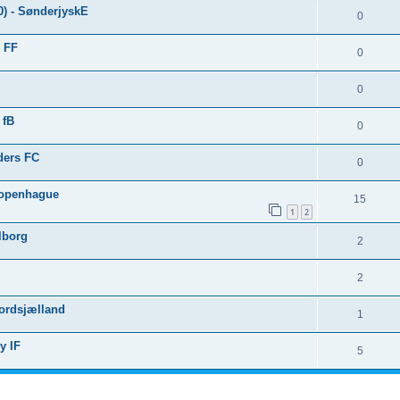
0) - SønderjyskE
0
g FF
0
0
 fB
0
ders FC
0
Copenhague
15
1
2
lborg
2
2
Nordsjælland
1
y IF
5