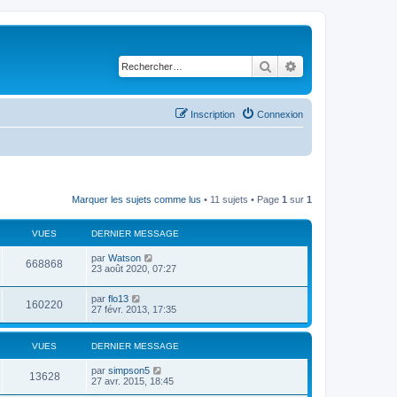
Rechercher
Recherche avancé
Inscription
Connexion
Marquer les sujets comme lus
• 11 sujets • Page
1
sur
1
VUES
DERNIER MESSAGE
par
Watson
668868
23 août 2020, 07:27
par
flo13
160220
27 févr. 2013, 17:35
VUES
DERNIER MESSAGE
par
simpson5
13628
27 avr. 2015, 18:45