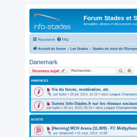
Forum Stades et 
Actualités, photos et discussions su
Raccourcis
FAQ
Accueil du forum
Les Stades
Stades du reste de l'Europe
Danemark
Recher
Re
Nouveau sujet
ANNONCES
Vie du forum, modération, etc
par
kybo
»
26 juil. 2014, 16:19
» dans
League Champion
Suivez Info-Stades.fr sur les réseaux sociaux
par
kybo
»
29 oct. 2010, 00:19
» dans
League Championship
SUJETS
[Herning] MCH Arena (11.809) - FC Midtjyllan
par
simpson5
»
01 sept. 2014, 16:58