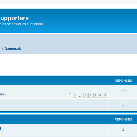
Supporters
r les stades et les supporters
Danemark
cher
cherche avancée
RÉPONSES
125
ship
1
5
6
7
8
9
…
2
RÉPONSES
d
4